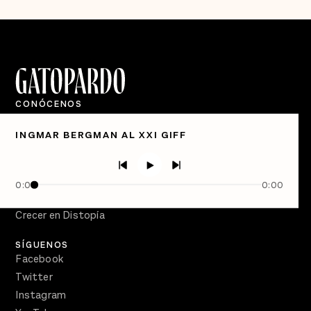
CONÓCENOS
Quiénes Somos
INGMAR BERGMAN AL XXI GIFF
Directorio
PÓDCASTS
Semanario Gatopardo
0:00
0:00
En Qué Momento
Crecer en Distopía
SÍGUENOS
Facebook
Twitter
Instagram