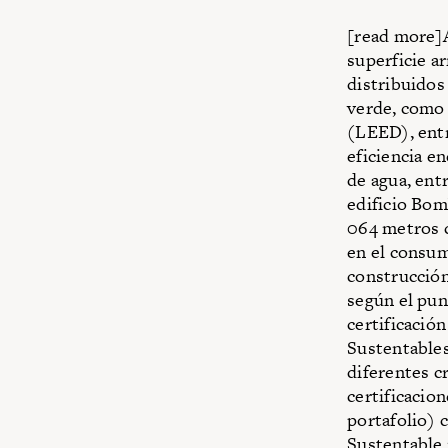
[read more]A
superficie a
distribuidos
verde, como 
(LEED), entr
eficiencia en
de agua, ent
edificio Bom
064 metros c
en el consum
construcción
según el pun
certificació
Sustentables
diferentes c
certificacio
portafolio) 
Sustentable 