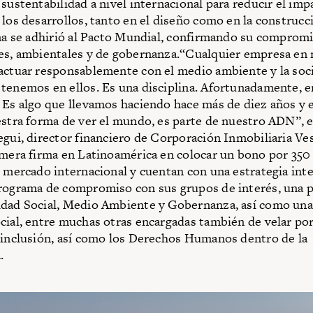
 sustentabilidad a nivel internacional para reducir el imp
 los desarrollos, tanto en el diseño como en la construcc
rma se adhirió al Pacto Mundial, confirmando su compromi
es, ambientales y de gobernanza.“Cualquier empresa en
actuar responsablemente con el medio ambiente y la soc
tenemos en ellos. Es una disciplina. Afortunadamente, e
 Es algo que llevamos haciendo hace más de diez años y
estra forma de ver el mundo, es parte de nuestro ADN”, e
egui, director financiero de Corporación Inmobiliaria Ve
imera firma en Latinoamérica en colocar un bono por 350
l mercado internacional y cuentan con una estrategia int
rograma de compromiso con sus grupos de interés, una p
dad Social, Medio Ambiente y Gobernanza, así como una 
cial, entre muchas otras encargadas también de velar por
 inclusión, así como los Derechos Humanos dentro de la
.