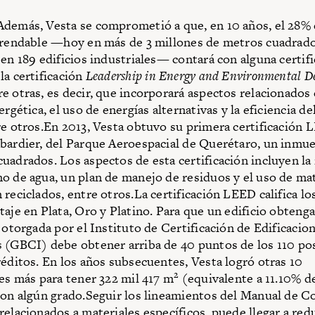
demás, Vesta se comprometió a que, en 10 años, el 28% 
rrendable —hoy en más de 3 millones de metros cuadrado
 en 189 edificios industriales— contará con alguna certif
la certificación
Leadership in Energy and Environmental D
e otras, es decir, que incorporará aspectos relacionados
ergética, el uso de energías alternativas y la eficiencia 
re otros.En 2013, Vesta obtuvo su primera certificación 
bardier, del Parque Aeroespacial de Querétaro, un inmue
uadrados. Los aspectos de esta certificación incluyen la
o de agua, un plan de manejo de residuos y el uso de mat
 reciclados, entre otros.La certificación LEED califica l
taje en Plata, Oro y Platino. Para que un edificio obtenga
n otorgada por el Instituto de Certificación de Edificacio
 (GBCI) debe obtener arriba de 40 puntos de los 110 po
réditos. En los años subsecuentes, Vesta logró otras 10
2
nes más para tener 322 mil 417 m
(equivalente a 11.10% d
con algún grado.Seguir los lineamientos del Manual de C
relacionados a materiales específicos, puede llegar a red