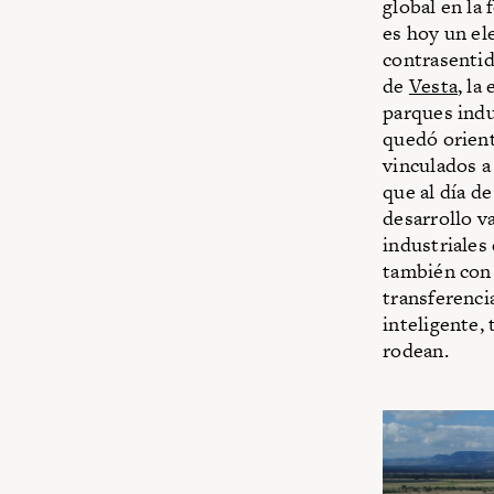
global en la
es hoy un el
contrasentid
de
Vesta
, la
parques indu
quedó orient
vinculados 
que al día d
desarrollo v
industriales
también con 
transferenci
inteligente, 
rodean.