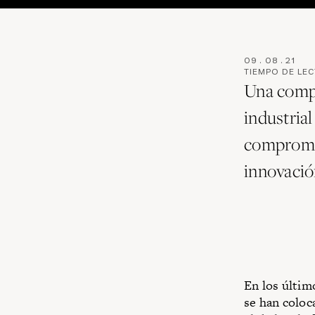
09
.
08
.
21
TIEMPO DE LE
Una compa
industria
compromis
innovació
En los últim
se han coloc