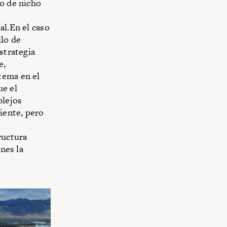
zo de nicho
al.En el caso
llo de
strategia
e,
tema en el
ue el
plejos
iente, pero
ructura
enes la