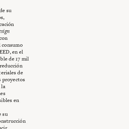
de su
s,
icación
esign
 con
del consumo
LEED, en el
ble de 17 mil
 reducción
eriales de
os proyectos
 la
nes
sibles en
e su
onstrucción
ucir