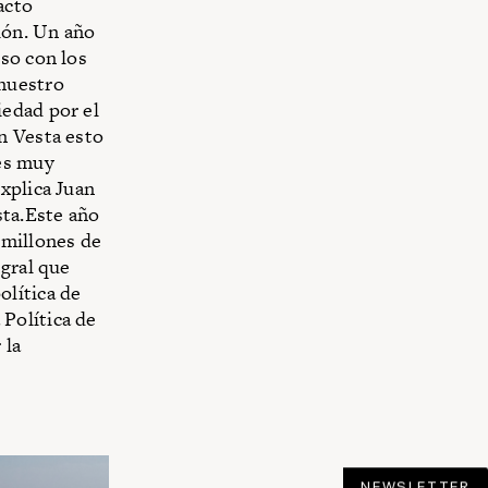
acto
ión. Un año
so con los
 nuestro
iedad por el
n Vesta esto
 es muy
xplica Juan
sta.Este año
 millones de
egral que
olítica de
Política de
 la
NEWSLETTER