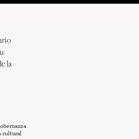
ario
su
e la
 gobernanza
 cultural