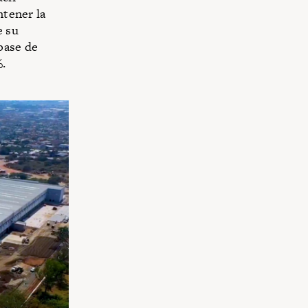
ntener la
e su
base de
%.