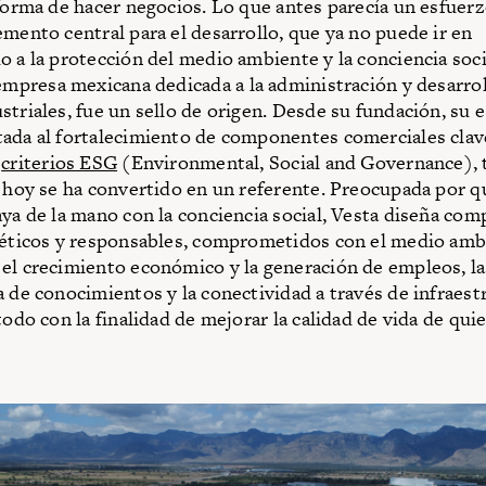
 forma de hacer negocios. Lo que antes parecía un esfuer
emento central para el desarrollo, que ya no puede ir en
o a la protección del medio ambiente y la conciencia soci
 empresa mexicana dedicada a la administración y desarro
striales, fue un sello de origen. Desde su fundación, su e
ada al fortalecimiento de componentes comerciales clav
a
criterios ESG
(Environmental, Social and Governance), 
e hoy se ha convertido en un referente. Preocupada por q
aya de la mano con la conciencia social, Vesta diseña com
 éticos y responsables, comprometidos con el medio amb
el crecimiento económico y la generación de empleos, la
a de conocimientos y la conectividad a través de infraest
todo con la finalidad de mejorar la calidad de vida de qui