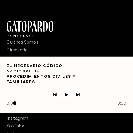
CONÓCENOS
Quiénes Somos
Directorio
PÓDCASTS
EL NECESARIO CÓDIGO
Semanario Gatopardo
NACIONAL DE
En Qué Momento
PROCEDIMIENTOS CIVILES Y
FAMILIARES
Crecer en Distopía
SÍGUENOS
Facebook
0:00
0:00
Twitter
Instagram
YouTube