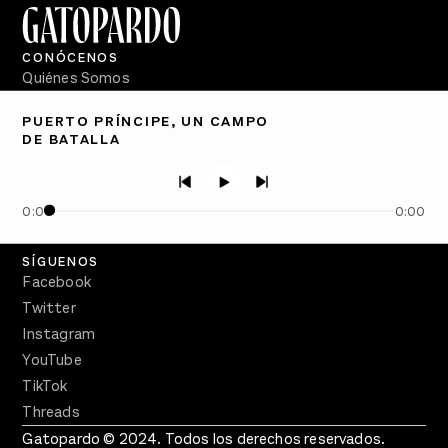
CONÓCENOS
Quiénes Somos
Directorio
PUERTO PRÍNCIPE, UN CAMPO
DE BATALLA
PÓDCASTS
Semanario Gatopardo
En Qué Momento
0:00
0:00
Crecer en Distopía
SÍGUENOS
Facebook
Twitter
Instagram
YouTube
TikTok
Threads
Gatopardo © 2024. Todos los derechos reservados.