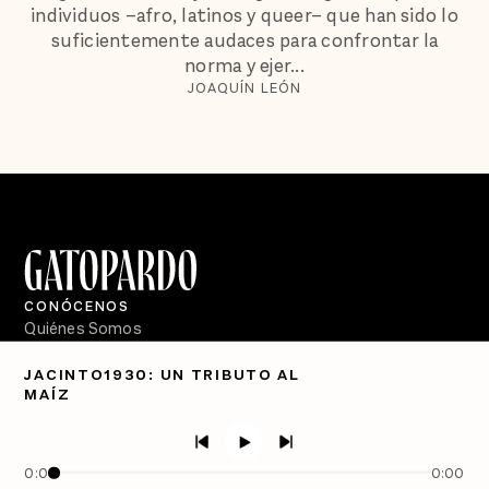
individuos –afro, latinos y queer– que han sido lo
suficientemente audaces para confrontar la
norma y ejer...
JOAQUÍN LEÓN
CONÓCENOS
Quiénes Somos
Directorio
JACINTO1930: UN TRIBUTO AL
MAÍZ
PÓDCASTS
Semanario Gatopardo
En Qué Momento
0:00
0:00
Crecer en Distopía