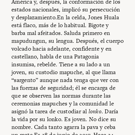
América y, después, la conformación de los
estados nacionales, implicó su persecución
y desplazamiento.En la celda, Jones Huala
está flaco, más de lo habitual. Bigote y
barba mal afeitados. Saluda primero en
mapudungun, su lengua. Después, el cuerpo
volcado hacia adelante, confidente y en
castellano, habla de una Patagonia
insumisa, rebelde. Tiene a su lado a un
joven, su custodio mapuche, al que llama
“sargento” aunque nada tenga que ver con
las fuerzas de seguridad; él se encarga de
que se observen las normas durante las
ceremonias mapuches y la comunidad le
asignó la tarea de custodiar al
lonko
. Daría
la vida por su lonko. Es joven. No dice su
nombre. Cada tanto agarra la pava y ceba
un mate.Es 28 de junio de 2017. Hace 24