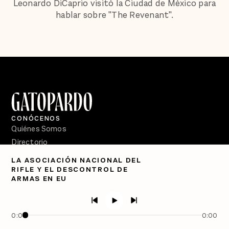
Leonardo DiCaprio visitó la Ciudad de México para
hablar sobre "The Revenant".
CONÓCENOS
Quiénes Somos
Directorio
LA ASOCIACIÓN NACIONAL DEL
PÓDCASTS
RIFLE Y EL DESCONTROL DE
Semanario Gatopardo
ARMAS EN EU
En Qué Momento
Crecer en Distopía
0:00
0:00
SÍGUENOS