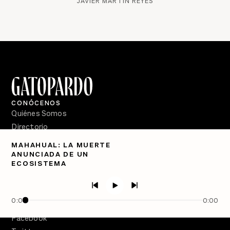
JAVIER MARTÍN REYES
CONÓCENOS
Quiénes Somos
Directorio
MAHAHUAL: LA MUERTE
PÓDCASTS
ANUNCIADA DE UN
Semanario Gatopardo
ECOSISTEMA
En Qué Momento
Crecer en Distopía
0:00
0:00
SÍGUENOS
Facebook