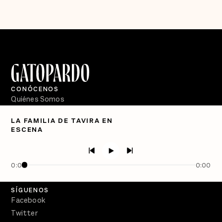
CONÓCENOS
Quiénes Somos
Directorio
LA FAMILIA DE TAVIRA EN
ESCENA
PÓDCASTS
Semanario Gatopardo
En Qué Momento
0:00
0:00
Crecer en Distopía
SÍGUENOS
Facebook
Twitter