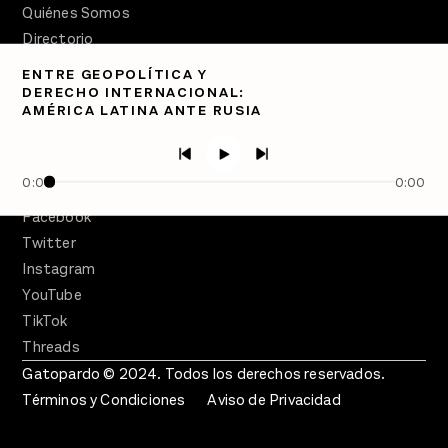
Quiénes Somos
Directorio
ENTRE GEOPOLÍTICA Y
PÓDCASTS
DERECHO INTERNACIONAL:
Semanario Gatopardo
AMÉRICA LATINA ANTE RUSIA
En Qué Momento
Crecer en Distopía
0:00
0:00
SÍGUENOS
Facebook
Twitter
Instagram
YouTube
TikTok
Threads
Gatopardo © 2024. Todos los derechos reservados.
Términos y Condiciones
Aviso de Privacidad