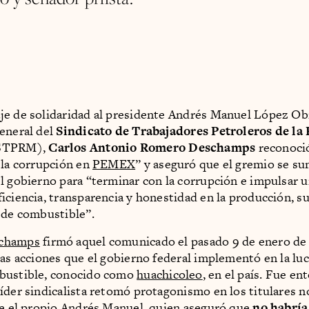
e de solidaridad al presidente Andrés Manuel López Obr
eneral del
Sindicato de Trabajadores Petroleros de la
STPRM),
Carlos Antonio Romero Deschamps
reconoció
 la corrupción en
PEMEX
” y aseguró que el gremio se su
l gobierno para “terminar con la corrupción e impulsar 
iciencia, transparencia y honestidad en la producción, s
 de combustible”.
champs
firmó aquel comunicado el pasado 9 de enero de 
las acciones que el gobierno federal implementó en la luc
bustible, conocido como
huachicoleo
, en el país. Fue en
íder sindicalista retomó protagonismo en los titulares n
ue el propio Andrés Manuel, quien aseguró que
no habría