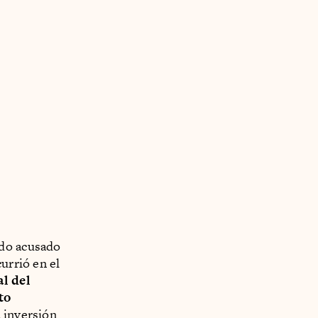
ido acusado
urrió en el
l del
to
 inversión