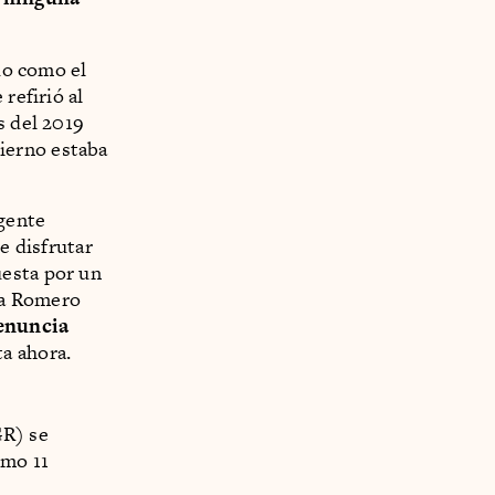
ado como el
refirió al
s del 2019
ierno estaba
gente
e disfrutar
uesta por un
lia Romero
enuncia
ta ahora.
R) se
omo 11