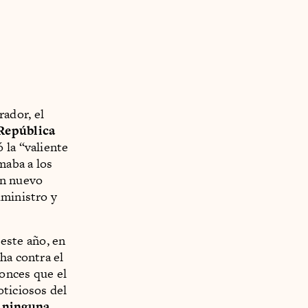
ador, el
 República
 la “valiente
maba a los
un nuevo
uministro y
este año, en
ha contra el
tonces que el
oticiosos del
 ninguna