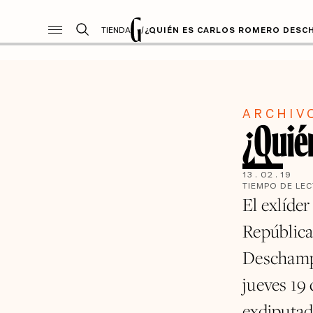
TIENDA
/
¿QUIÉN ES CARLOS ROMERO DESC
ARCHIV
¿Quié
13
.
02
.
19
TIEMPO DE LE
El exlíder
Repúblic
Deschamps,
jueves 19
exdiputad