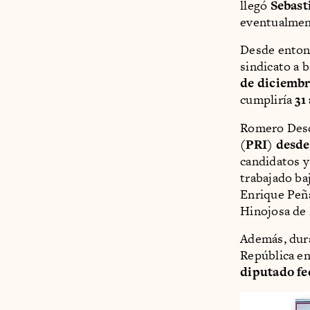
llegó
Sebast
eventualmen
Desde entonc
sindicato a 
de diciembr
cumpliría
31
Romero Desc
(PRI) desde
candidatos y
trabajado ba
Enrique Peña
Hinojosa de
Además, dura
República en
diputado fe