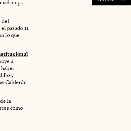
 Deschamps
 del
ó el pasado
11
on lo que
stitucional
poye a
e haber
illo y
ipe Calderón
de la
veces como