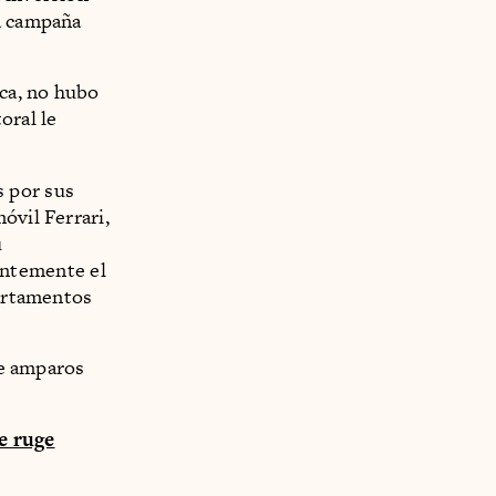
la campaña
ica, no hubo
oral le
s por sus
óvil Ferrari,
u
antemente el
partamentos
de amparos
ue ruge