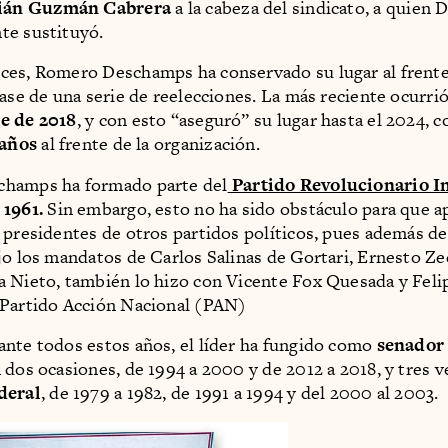
ián Guzmán Cabrera
a la cabeza del sindicato, a quien
te sustituyó.
es, Romero Deschamps ha conservado su lugar al frente
base de una serie de reelecciones. La más reciente ocurri
e de 2018
, y con esto “aseguró” su lugar hasta el 2024, c
 años
al frente de la organización.
hamps ha formado parte del
Partido Revolucionario In
 1961.
Sin embargo, esto no ha sido obstáculo para que a
 presidentes de otros partidos políticos, pues además d
jo los mandatos de Carlos Salinas de Gortari, Ernesto Zed
 Nieto, también lo hizo con Vicente Fox Quesada y Fel
 Partido Acción Nacional (PAN)
nte todos estos años, el líder ha fungido como
senador
 dos ocasiones, de 1994 a 2000 y de 2012 a 2018, y tres 
deral
, de 1979 a 1982, de 1991 a 1994 y del 2000 al 2003.