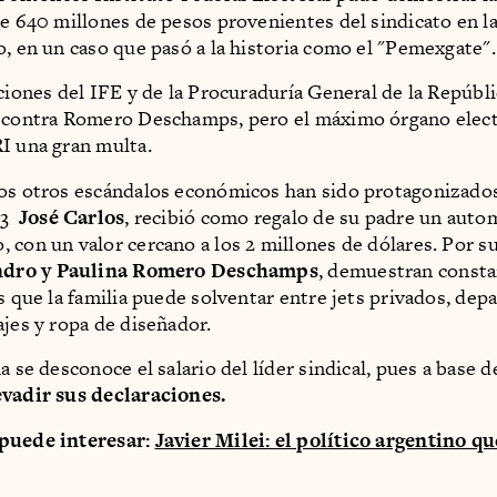
de 640 millones de pesos provenientes del sindicato en 
o, en un caso que pasó a la historia como el "Pemexgate".
cciones del IFE y de la Procuraduría General de la Repúbl
 contra Romero Deschamps, pero el máximo órgano elect
I una gran multa.
os otros escándalos económicos han sido protagonizado
013
José Carlos
, recibió como regalo de su padre un autom
 con un valor cercano a los 2 millones de dólares. Por s
ndro y Paulina Romero Deschamps
, demuestran const
os que la familia puede solventar entre jets privados, de
ajes y ropa de diseñador.
a se desconoce el salario del líder sindical, pues a base 
evadir sus declaraciones.
puede interesar:
Javier Milei: el político argentino q