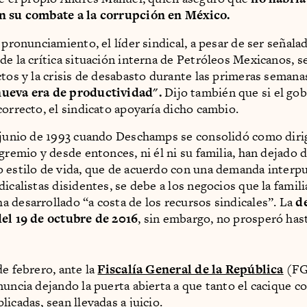
n su combate a la corrupción en México.
 pronunciamiento, el líder sindical, a pesar de ser señal
e la crítica situación interna de Petróleos Mexicanos, se 
ctos y la crisis de desabasto durante las primeras semana
ueva era de productividad".
Dijo también que si el gob
correcto, el sindicato apoyaría dicho cambio.
 junio de 1993 cuando Deschamps se consolidó como diri
gremio y desde entonces, ni él ni su familia, han dejado d
 estilo de vida, que de acuerdo con una demanda interp
dicalistas disidentes, se debe a los negocios que la fami
 desarrollado “a costa de los recursos sindicales”. La
d
el 19 de octubre de 2016
, sin embargo, no prosperó has
de febrero, ante la
Fiscalía General de la República
(FG
nuncia dejando la puerta abierta a que tanto el cacique c
icadas, sean llevadas a juicio.