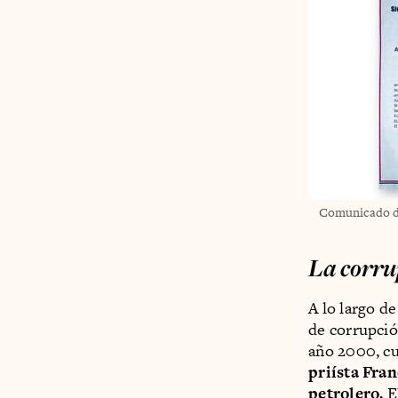
Comunicado de
La corru
A lo largo d
de corrupció
año 2000, c
priísta Fra
petrolero.
El