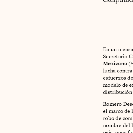
En un mensaj
Secretario G
Mexicana
(
lucha contra
esfuerzos de
modelo de ef
distribución
Romero Des
el marco de 
robo de com
nombre del l
país, pues f