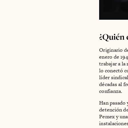
¿Quién
Originario 
enero de 194
trabajar a l
lo conectó c
líder sindica
décadas al f
confianza.
Han pasado y
detención del
Pemex y una 
instalacione