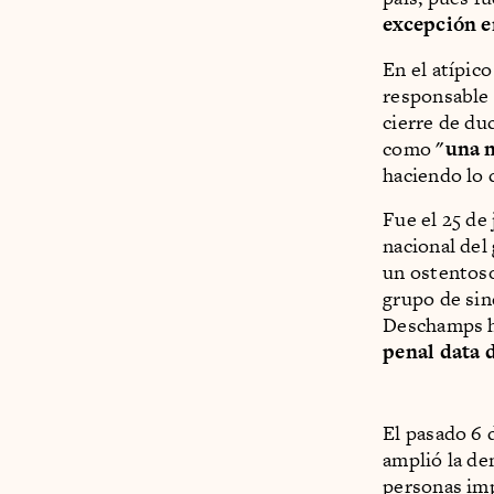
excepción e
En el atípico
responsable d
cierre de du
como
"una n
haciendo lo 
Fue el 25 de
nacional del 
un ostentoso
grupo de sin
Deschamps ha
penal data d
El pasado 6 
amplió la de
personas impl