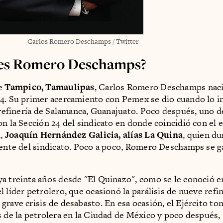
Carlos Romero Deschamps / Twitter
 es Romero Deschamps?
de
Tampico, Tamaulipas
, Carlos Romero Deschamps nació
4. Su primer acercamiento con Pemex se dio cuando lo in
a refinería de Salamanca, Guanajuato. Poco después, uno 
on la Sección 24 del sindicato en donde coincidió con el
l,
Joaquín Hernández Galicia, alías La Quina
, quien du
rente del sindicato. Poco a poco, Romero Deschamps se g
a treinta años desde "El Quinazo", como se le conoció en
 líder petrolero, que ocasionó la parálisis de nueve refi
grave crisis de desabasto. En esa ocasión, el Ejército to
s de la petrolera en la Ciudad de México y poco después,