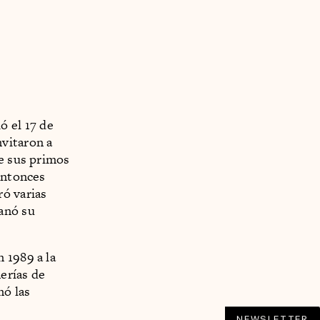
 el 17 de
vitaron a
de sus primos
 entonces
ró varias
anó su
 1989 a la
nerías de
mó las
NEWSLETTER