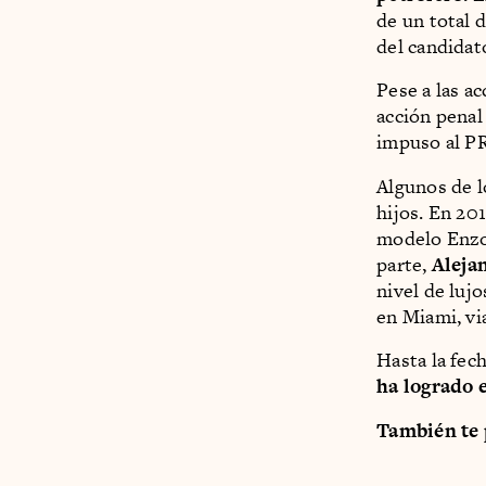
de un total 
del candidat
Pese a las a
acción penal
impuso al PR
Algunos de l
hijos. En 2
modelo Enzo,
parte,
Aleja
nivel de luj
en Miami, vi
Hasta la fech
ha logrado 
También te 