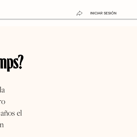
INICIAR SESIÓN
amps?
la
ro
 años el
én