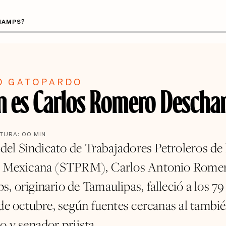
HAMPS?
O GATOPARDO
n es Carlos Romero Desch
CTURA:
00
MIN
 del Sindicato de Trabajadores Petroleros de 
a Mexicana (STPRM), Carlos Antonio Rome
 originario de Tamaulipas, falleció a los 79
 de octubre, según fuentes cercanas al tambi
o y senador priista.