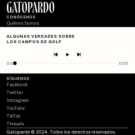
CONÓCENOS
Quiénes Somos
Directorio
ALGUNAS VERDADES SOBRE
LOS CAMPOS DE GOLF
PÓDCASTS
Semanario Gatopardo
En Qué Momento
0:00
0:00
Crecer en Distopía
SÍGUENOS
Facebook
Twitter
Instagram
YouTube
TikTok
Threads
Gatopardo © 2024. Todos los derechos reservados.