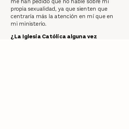
me han pedido que no hable sobre mi
propia sexualidad, ya que sienten que
centraría más la atención en mí que en
mi ministerio.
¿La Iglesia Católica alguna vez
autorizará el matrimonio entre
personas del mismo sexo?
La enseñanza de la iglesia es clara: no.
Pero hay algunos obispos en Europa que
han planteado la cuestión de si la iglesia
puede "bendecir" las uniones civiles de
parejas homosexuales.
¿Cuál es su opinión sobre el libro,
Sodoma: poder y escándalo en el
Vaticano, de Fréderick Martel?