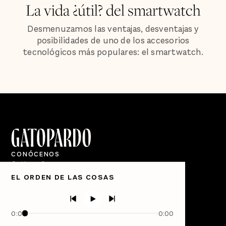
La vida ¿útil? del smartwatch
Desmenuzamos las ventajas, desventajas y
posibilidades de uno de los accesorios
tecnológicos más populares: el smartwatch.
CONÓCENOS
Quiénes Somos
EL ORDEN DE LAS COSAS
Directorio
PÓDCASTS
Semanario Gatopardo
0:00
0:00
En Qué Momento