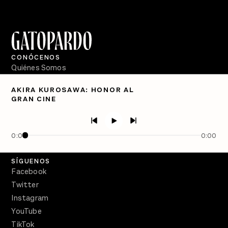
CONÓCENOS
Quiénes Somos
Directorio
AKIRA KUROSAWA: HONOR AL
GRAN CINE
PÓDCASTS
Semanario Gatopardo
En Qué Momento
0:00
0:00
Crecer en Distopía
SÍGUENOS
Facebook
Twitter
Instagram
YouTube
TikTok