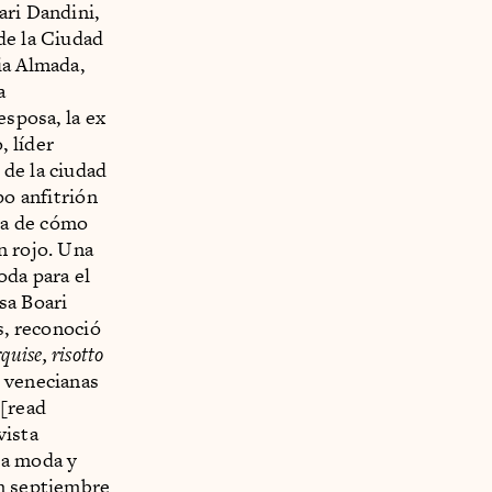
ari Dandini,
de la Ciudad
ia Almada,
a
sposa, la ex
, líder
de la ciudad
po anfitrión
ca de cómo
n rojo. Una
oda para el
sa Boari
s, reconoció
quise, risotto
s venecianas
[read
vista
la moda y
en septiembre