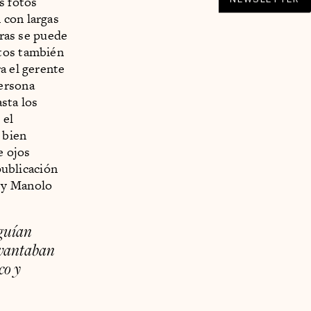
s fotos
 con largas
tras se puede
otos también
a el gerente
persona
sta los
 el
 bien
e ojos
publicación
o y Manolo
eguían
evantaban
co
y