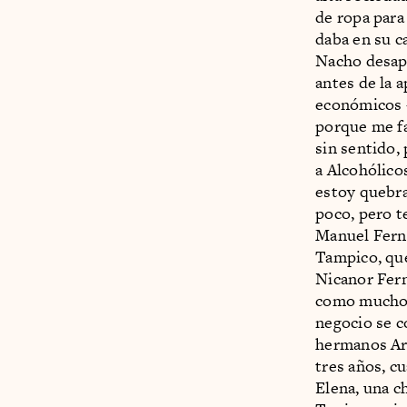
de ropa para
daba en su c
Nacho desapa
antes de la 
económicos 
porque me fa
sin sentido,
a Alcohólico
estoy quebra
poco, pero t
Manuel Ferná
Tampico, que
Nicanor Fern
como muchos 
negocio se c
hermanos Ara
tres años, c
Elena, una c