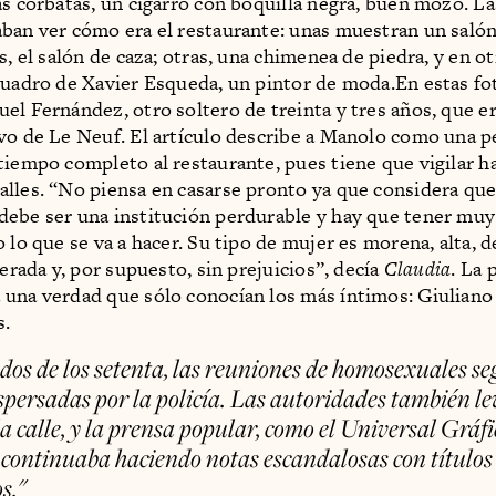
as corbatas, un cigarro con boquilla negra, buen mozo. La
ban ver cómo era el restaurante: unas muestran un salón
s, el salón de caza; otras, una chimenea de piedra, y en o
cuadro de Xavier Esqueda, un pintor de moda.En estas f
el Fernández, otro soltero de treinta y tres años, que er
vo de Le Neuf. El artículo describe a Manolo como una 
tiempo completo al restaurante, pues tiene que vigilar ha
lles. “No piensa en casarse pronto ya que considera que
ebe ser una institución perdurable y hay que tener muy
 lo que se va a hacer. Su tipo de mujer es morena, alta, d
berada y, por supuesto, sin prejuicios”, decía
Claudia
. La 
una verdad que sólo conocían los más íntimos: Giulian
s.
os de los setenta, las reuniones de homosexuales s
spersadas por la policía. Las autoridades también l
la calle, y la prensa popular, como el
Universal Gráfi
, continuaba haciendo notas escandalosas con títulos
s."