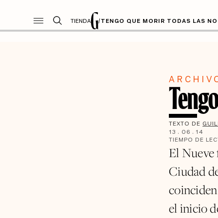
TIENDA
/
TENGO QUE MORIR TODAS LAS N
ARCHIV
Tengo
TEXTO DE
GUI
13
.
06
.
14
TIEMPO DE LE
El Nueve 
Ciudad de
coinciden
el inicio