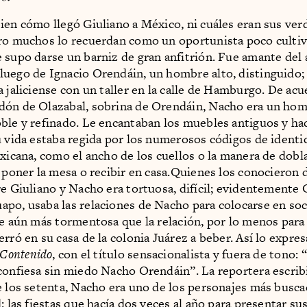
ien cómo llegó Giuliano a México, ni cuáles eran sus ve
ro muchos lo recuerdan como un oportunista poco cultiv
 supo darse un barniz de gran anfitrión. Fue amante del
uego de Ignacio Orendáin, un hombre alto, distinguido; 
a jaliciense con un taller en la calle de Hamburgo. De ac
dón de Olazabal, sobrina de Orendáin, Nacho era un ho
ble y refinado. Le encantaban los muebles antiguos y hac
u vida estaba regida por los numerosos códigos de identi
exicana, como el ancho de los cuellos o la manera de dobl
, poner la mesa o recibir en casa.Quienes los conocieron 
re Giuliano y Nacho era tortuosa, difícil; evidentemente 
po, usaba las relaciones de Nacho para colocarse en soc
ue aún más tormentosa que la relación, por lo menos para
erró en su casa de la colonia Juárez a beber. Así lo expre
Contenido
, con el título sensacionalista y fuera de tono: “
confiesa sin miedo Nacho Orendáin”. La reportera escrib
e los setenta, Nacho era uno de los personajes más busca
: las fiestas que hacía dos veces al año para presentar su