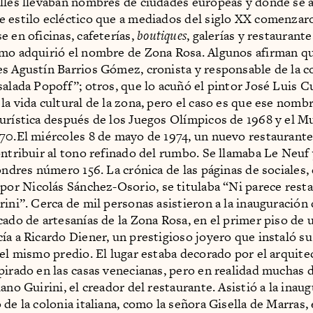
lles llevaban nombres de ciudades europeas y donde se 
 estilo ecléctico que a mediados del siglo XX comenzar
e en oficinas, cafeterías,
boutiques
, galerías y restaurant
mo adquirió el nombre de Zona Rosa. Algunos afirman qu
s Agustín Barrios Gómez, cronista y responsable de la 
salada Popoff”; otros, que lo acuñó el pintor José Luis C
la vida cultural de la zona, pero el caso es que ese nomb
urística después de los Juegos Olímpicos de 1968 y el M
70.El miércoles 8 de mayo de 1974, un nuevo restaurante 
ontribuir al tono refinado del rumbo. Se llamaba Le Neuf 
ondres número 156. La crónica de las páginas de sociales, 
por Nicolás Sánchez-Osorio, se titulaba “Ni parece resta
ini”. Cerca de mil personas asistieron a la inauguración d
cado de artesanías de la Zona Rosa, en el primer piso de u
ía a Ricardo Diener, un prestigioso joyero que instaló su
del mismo predio. El lugar estaba decorado por el arquite
pirado en las casas venecianas, pero en realidad muchas d
ano Guirini, el creador del restaurante. Asistió a la inau
 de la colonia italiana, como la señora Gisella de Marras,