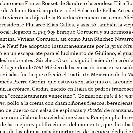
a baronesa Franca Rosset de Sandre o la condesa Elita Bo
 de Adamo Boari, arquitecto del Palacio de Bellas Artes 
stuvieron las hijas de la Revolución mexicana, como Alic
presidente Plutarco Elías Calles, y asistió también la viej
local: llegaron el
playboy
Enrique Corcuera y su hermosa e
entina, Viviana Corcuera, así como Juan Sánchez Navarro
.Le Neuf fue adoptado instantáneamente por la
gente bien
ió en un escaparate para el lucimiento de Giuliano, el gua
eslumbrantes. Sánchez-Osorio siguió haciendo la cróni
el lugar donde
tout
México daba cenas íntimas en su saló
eseñadas fue la que ofreció el Instituto Mexicano de la M
ancés Pierre Cardin, que estuvo sentado junto a la conde
ún la crónica, Cardin, nacido en Italia de padres francese
n era “completamente veneciano”. Comieron:
pâte á la mar
ne
, pollo a la crema con champiñones frescos, berenjena
mo de puerco con salsa de espinacas y
strudel
de manzana.
o encandilaba a la sociedad mexicana. Por ejemplo, la re
a de las mejores publicaciones del momento, que dictaba 
unas de las plumas más importantes de la época, dedicó 