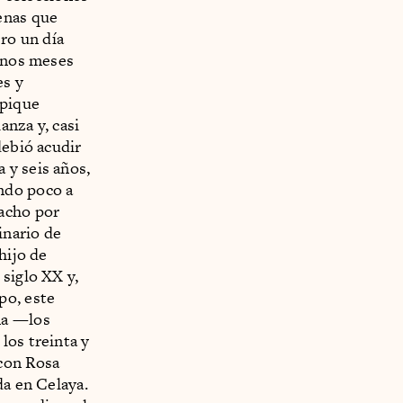
enas que
ero un día
unos meses
es y
 pique
anza y, casi
debió acudir
 y seis años,
ndo poco a
Nacho por
inario de
hijo de
siglo XX y,
po, este
na —los
los treinta y
 con Rosa
da en Celaya.