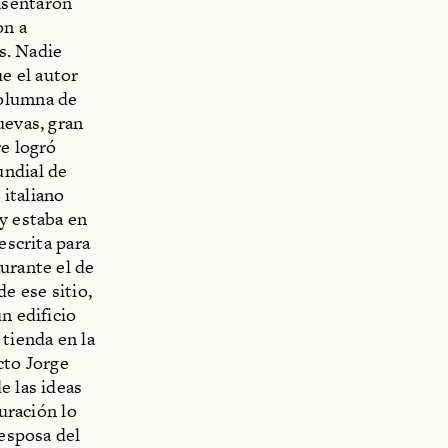
asentaron
on a
es. Nadie
e el autor
columna de
uevas, gran
re logró
undial de
italiano
y estaba en
escrita para
urante el de
e ese sitio,
n edificio
 tienda en la
cto Jorge
e las ideas
guración lo
 esposa del