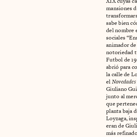
XIX cuyas ca
mansiones de
transformars
sabe bien có
del nombre e
sociales “En
animador de 
notoriedad t
Futbol de 19
abrió para c
la calle de L
el
Novedades
Giuliano Guir
junto al mer
que pertenec
planta baja 
Loyzaga, ins
eran de Giuli
más refinado