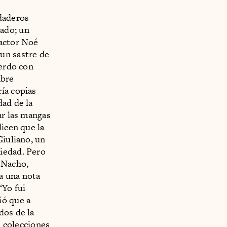
rdaderos
ado; un
 actor Noé
un sastre de
uerdo con
mbre
ía copias
dad de la
ar las mangas
dicen que la
Giuliano, un
iedad. Pero
 Nacho,
sa una nota
‘Yo fui
ió que a
dos de la
s colecciones