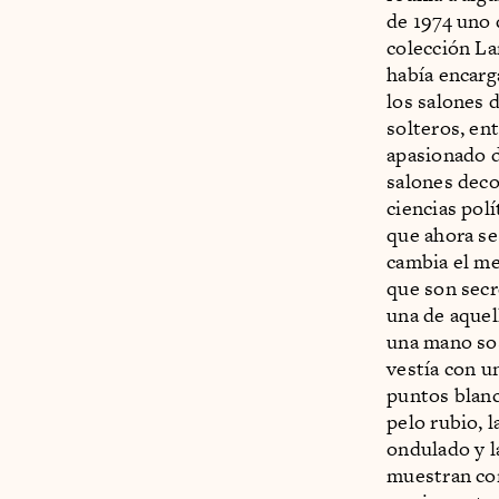
de 1974 uno 
colección La
había encarg
los salones 
solteros, en
apasionado d
salones dec
ciencias pol
que ahora se
cambia el me
que son secr
una de aquel
una mano sos
vestía con u
puntos blanc
pelo rubio, l
ondulado y la
muestran co