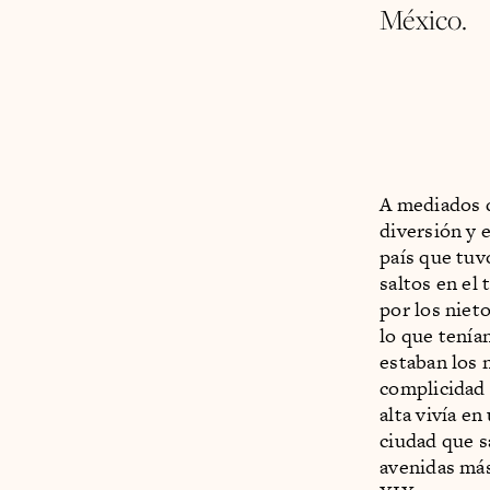
México.
A mediados d
diversión y 
país que tuvo
saltos en el
por los niet
lo que tenía
estaban los 
complicidad 
alta vivía e
ciudad que s
avenidas más