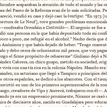
 hombre acaparaban la atención de todo el mundo y las c
asa del Paseo de la Reforma eran de lo más solicitadas. P
reció, vendió su casa y dejó caer la
boutique
. “En 1973 [
apertura de Le Neuf], tuve grandes problemas emocional
—confesaba Orendáin a
Contenido
—. El negocio se fue a
lló una persona en la que había depositado toda mi confi
 poco a poco, me refugié en el alcohol.” Nacho decía que 
s Anónimos y que había dejado de beber: “Tengo cuarenta
do y debo cerca de ochocientos mil pesos, que voy paga
engo el firme propósito de rehacerme”.Giuliano dejó a 
ndez Cabrera, un chico guapo, metido en sociedad, orig
 vivía con una tía rica en la colonia Nápoles. Manolo era 
ández, un asturiano que llegó a Tampico a principios del 
otros españoles, se dedicó a los abarrotes. Con el tiem
onvirtió en uno de los primeros supermercados de la zo
ngo, creadores de Vips y Aurrerá, trabajaron con él—. A 
uando ya era un empresario prominente, Nicanor se casó
hica de diecisiete años, nacida en Guadalajara pero educa