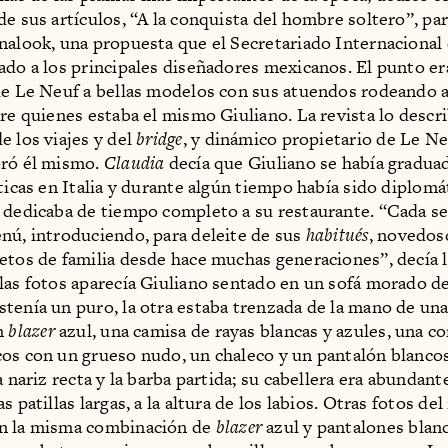
de sus artículos, “A la conquista del hombre soltero”, par
nalook, una propuesta que el Secretariado Internacional 
ado a los principales diseñadores mexicanos. El punto er
de Le Neuf a bellas modelos con sus atuendos rodeando a
tre quienes estaba el mismo Giuliano. La revista lo desc
e los viajes y del
bridge
, y dinámico propietario de Le Ne
oró él mismo.
Claudia
decía que Giuliano se había gradua
íticas en Italia y durante algún tiempo había sido diplomá
 dedicaba de tiempo completo a su restaurante. “Cada 
nú, introduciendo, para deleite de sus
habitués
, novedoso
etos de familia desde hace muchas generaciones”, decía l
las fotos aparecía Giuliano sentado en un sofá morado d
tenía un puro, la otra estaba trenzada de la mano de un
n
blazer
azul, una camisa de rayas blancas y azules, una co
os con un grueso nudo, un chaleco y un pantalón blancos
a nariz recta y la barba partida; su cabellera era abundant
s patillas largas, a la altura de los labios. Otras fotos del
n la misma combinación de
blazer
azul y pantalones blanc