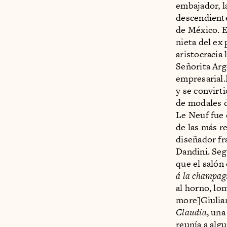
embajador, l
descendiente
de México. E
nieta del ex 
aristocracia 
Señorita Arg
empresarial
y se convirt
de modales d
Le Neuf fue 
de las más r
diseñador fr
Dandini. Seg
que el saló
á la champag
al horno, lo
more]Giulian
Claudia
, un
reunía a alg