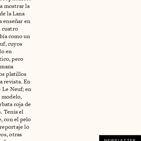
a mostrar la
de la Lana
a enseñar en
 cuatro
ribía como un
uf, cuyos
do en
tico, pero
semana
s platillos
a revista. En
e Le Neuf; en
a modelo,
rbata roja de
. Tenía el
e, con el pelo
 reportaje lo
os, otras
NEWSLETTER