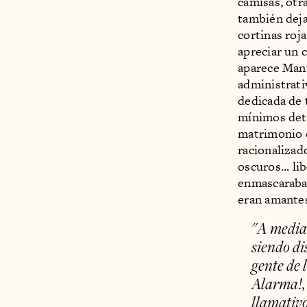
camisas, otr
también deja
cortinas roja
apreciar un 
aparece Manu
administrati
dedicada de 
mínimos deta
matrimonio d
racionalizado
oscuros... li
enmascaraba 
eran amante
"A mediad
siendo di
gente de 
Alarma!
llamativo