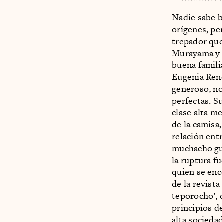
Nadie sabe b
orígenes, pe
trepador que
Murayama y l
buena famili
Eugenia Ren
generoso, no
perfectas. S
clase alta m
de la camisa
relación ent
muchacho gua
la ruptura f
quien se enc
de la revista
teporocho’, 
principios d
alta sociedad