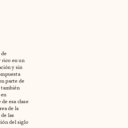
 de
 rico en un
ación y sin
compuesta
on parte de
y también
 en
 de esa clase
rea de la
 de las
ión del siglo