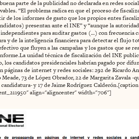
buena parte de la publicidad no declarada en redes socia
vables. “El problema radica en que el proceso de fiscaliz
tir de los informes de gasto que los propios entes fiscali
andidatos) presentan ante el INE” y “aunque la autorida
ndependientes para auditar gastos (...) con frecuencia c
ra y de la inteligencia financiera para detectar el flujo to
efectivo que fluyen a las campañas y los gastos que se rea
 informe.La unidad técnica de fiscalización del INE public
o, los candidatos presidenciales habrían pagado por difun
n páginas de internet y redes sociales: 292 de Ricardo An
 Meade, 73 de López Obrador, 22 de Margarita Zavala -q
a candidatura- y 17 de Jaime Rodríguez Calderón.[caption
nt_211950" align="aligncenter" width="706"]