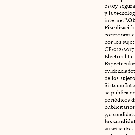
estoy segura
y la tecnolo
internet”.
Ob
Fiscalizació
corroborar e
por los suje
CF/012/2017 
Electoral.La
Espectacular
evidencia fo
de los sujet
Sistema Inte
se publica e
periódicos di
publicitario
y/o candidat
los candida
su
artículo 2