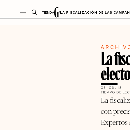
TIENDA
/
LA FISCALIZACIÓN DE LAS CAMPA
ARCHIV
La fis
electo
05
.
06
.
18
TIEMPO DE LE
La fiscali
con precis
Expertos 