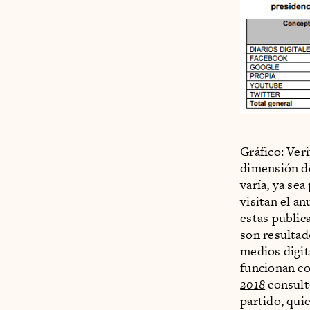
Gráfico: Ver
dimensión de
varía, ya se
visitan el a
estas public
son resultad
medios digit
funcionan co
2018
consult
partido, qui