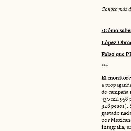
Conoce más da
¿Cómo saber 
López Obrad
Falso que P
***
El monitore
a propaganda
de campaña r
430 mil 958 
928 pesos).
gastado nada
por Mexican
Integralia, 