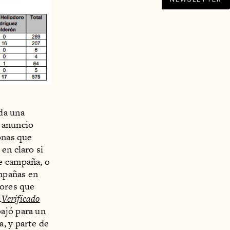
da una
 anuncio
onas que
en claro si
e campaña, o
mpañas en
tores que
.
Verificado
ajó para un
, y parte de