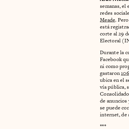
semanas, el 
redes social
Meade
. Per
está registr
corte al 29 
Electoral (I
Durante la c
Facebook que
ni como prop
gastaron
106
ubica en el 
vía pública,
Consolidado 
de anuncios 
se puede con
internet, de
***