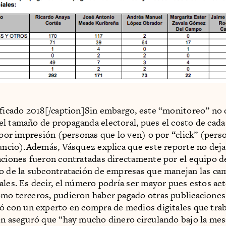
ificado 2018[/caption]Sin embargo, este “monitoreo” no 
l tamaño de propaganda electoral, pues el costo de cada
a por impresión (personas que lo ven) o por “click” (pers
nuncio).Además, Vásquez explica que este reporte no deja 
aciones fueron contratadas directamente por el equipo d
o de la subcontratación de empresas que manejan las ca
ales. Es decir, el número podría ser mayor pues estos ac
mo terceros, pudieron haber pagado otras publicaciones
ó con un experto en compra de medios digitales que trab
en aseguró que “hay mucho dinero circulando bajo la mesa