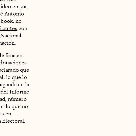
video en sus
sé Antonio
ebook, no
izantes
con
 Nacional
nación.
de fans en
 donaciones
eclarado que
l, lo que lo
aganda en la
 del Informe
dad, número
or lo que no
as en
 Electoral.