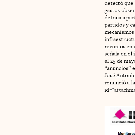
detectó que 
gastos obser
detona a par
partidos y c
mecanismos i
infraestructu
recursos en 
señala en el
el 25 de may
“anuncios” e
José Antonio
renunció a l
id="attachme