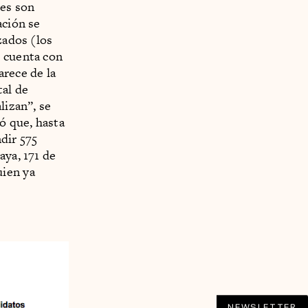
les son
ación se
zados (los
d cuenta con
arece de la
tal de
lizan”, se
ó que, hasta
dir 575
aya, 171 de
uien ya
NEWSLETTER