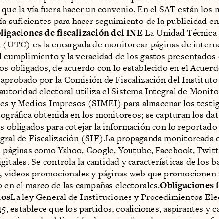
 que la vía fuera hacer un convenio. En el SAT están lo
gía suficientes para hacer seguimiento de la publicidad en
ligaciones de fiscalización del INE
La Unidad Técnica
n (UTC) es la encargada de monitorear páginas de intern
l cumplimiento y la veracidad de los gastos presentados
tos obligados, de acuerdo con lo establecido en el Acuer
aprobado por la Comisión de Fiscalización del Instituto
 autoridad electoral utiliza el Sistema Integral de Monit
es y Medios Impresos (SIMEI) para almacenar los testig
tográfica obtenida en los monitoreos; se capturan los da
os obligados para cotejar la información con lo reportado 
gral de Fiscalización (SIF).La propaganda monitoreada 
n páginas como Yahoo, Google, Youtube, Facebook, Twitt
gitales. Se controla la cantidad y características de los 
s, videos promocionales y páginas web que promocionen 
o en el marco de las campañas electorales.
Obligaciones f
tos
La ley General de Instituciones y Procedimientos Ele
15
, establece que los partidos, coaliciones, aspirantes y 