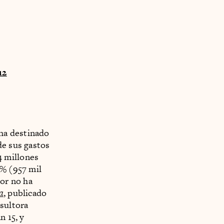
12
 ha destinado
de sus gastos
4 millones
1% (957 mil
or no ha
a
, publicado
sultora
n 15, y