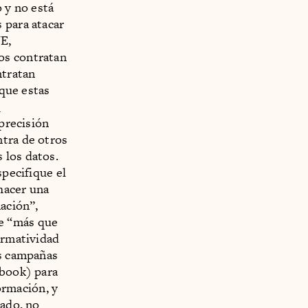
 y no está
 para atacar
NE,
os contratan
ntratan
 que estas
e
 precisión
ntra de otros
 los datos.
specifique el
 hacer una
nación”,
e “más que
ormatividad
as campañas
ebook) para
formación, y
lado, no