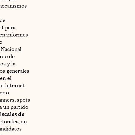
s mecanismos
 de
et para
 en informes
do
 Nacional
oreo de
os y la
tos generales
en el
en internet
er o
banners, spots
a un partido
iscales de
ctorales, en
candidatos