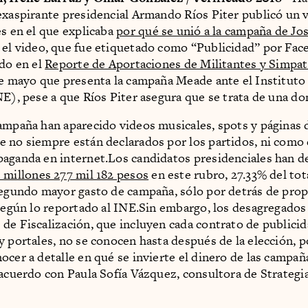
exaspirante presidencial Armando Ríos Piter publicó un 
es en el que explicaba
por qué se unió a la campaña de Jo
o el video, que fue etiquetado como “Publicidad” por Fac
ado en el
Reporte de Aportaciones de Militantes y Simpat
de mayo que presenta la campaña Meade ante el Instituto
NE), pese a que Ríos Piter asegura que se trata de una do
ampaña han aparecido videos musicales, spots y páginas 
 no siempre están declarados por los partidos, ni como
aganda en internet.Los candidatos presidenciales han d
 millones 277 mil 182 pesos
en este rubro, 27.33% del tota
segundo mayor gasto de campaña, sólo por detrás de prop
 según lo reportado al INE.Sin embargo, los desagregados
de Fiscalización, que incluyen cada contrato de publici
y portales, no se conocen hasta después de la elección, p
ocer a detalle en qué se invierte el dinero de las campañ
 acuerdo con Paula Sofía Vázquez, consultora de Strategia