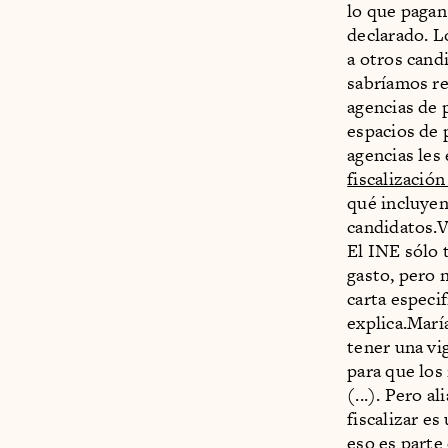
lo que pagan
declarado. L
a otros cand
sabríamos re
agencias de 
espacios de p
agencias les
fiscalizació
qué incluyen
candidatos.V
El INE sólo 
gasto, pero n
carta especi
explica.Mar
tener una vi
para que los
(...). Pero 
fiscalizar es
eso es parte