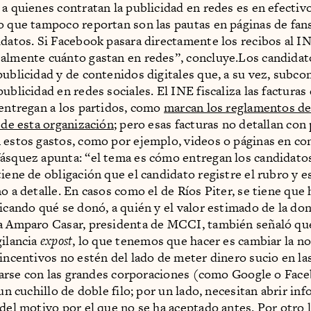
 a quienes contratan la publicidad en redes es en efectivo
o que tampoco reportan son las pautas en páginas de fans
idatos. Si Facebook pasara directamente los recibos al I
almente cuánto gastan en redes”, concluye.Los candidat
publicidad y de contenidos digitales que, a su vez, subco
ublicidad en redes sociales. El INE fiscaliza las facturas
 entregan a los partidos, como
marcan los reglamentos d
n de esta organización
; pero esas facturas no detallan con
 estos gastos, como por ejemplo, videos o páginas en co
ásquez apunta: “el tema es cómo entregan los candidatos
tiene de obligación que el candidato registre el rubro y e
o a detalle. En casos como el de Ríos Piter, se tiene que
ficando qué se donó, a quién y el valor estimado de la do
ía Amparo Casar, presidenta de MCCI, también señaló qu
gilancia
expost
, lo que tenemos que hacer es cambiar la n
 incentivos no estén del lado de meter dinero sucio en l
aliarse con las grandes corporaciones (como Google o Fac
 un cuchillo de doble filo; por un lado, necesitan abrir in
 del motivo por el que no se ha aceptado antes. Por otro 