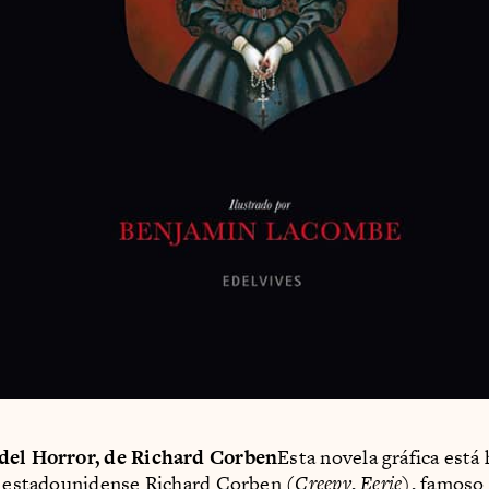
del Horror, de Richard Corben
Esta novela gráfica está 
a estadounidense Richard Corben (
Creepy
,
Eerie
), famoso