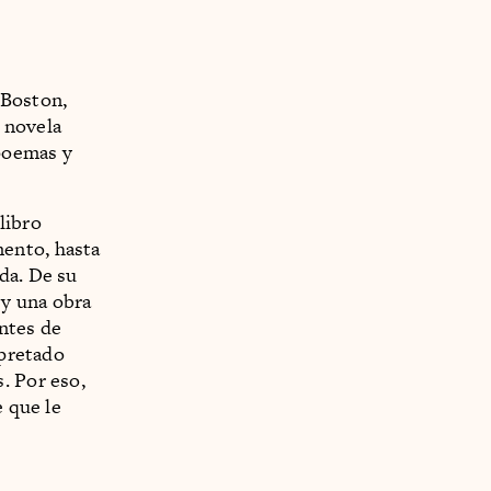
Boston,
 novela
 poemas y
libro
ento, hasta
da. De su
 y una obra
ntes de
rpretado
. Por eso,
e que le