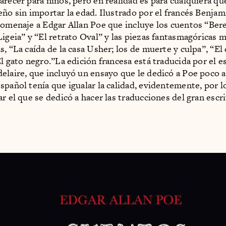
arecer para niños, pero en realidad es para cualquiera qu
eño sin importar la edad. Ilustrado por el francés Benja
homenaje a Edgar Allan Poe que incluye los cuentos “Bere
Ligeia” y “El retrato Oval” y las piezas fantasmagóricas 
s, “La caída de la casa Usher; los de muerte y culpa”, “El
l gato negro.”La edición francesa está traducida por el e
elaire, que incluyó un ensayo que le dedicó a Poe poco 
spañol tenía que igualar la calidad, evidentemente, por l
r el que se dedicó a hacer las traducciones del gran escr