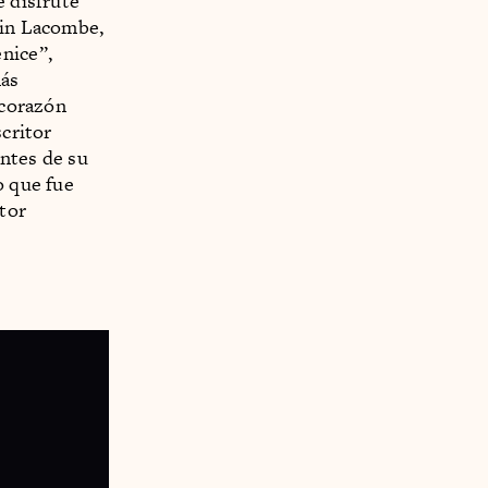
e disfrute
min Lacombe,
nice”,
más
 corazón
scritor
antes de su
o que fue
itor