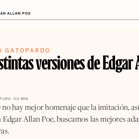
GAR ALLAN POE
O GATOPARDO
stintas versiones de Edgar 
CTURA:
00
MIN
 no hay mejor homenaje que la imitación, as
a Edgar Allan Poe, buscamos las mejores ad
as.