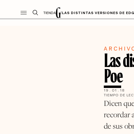
TIENDA
/
LAS DISTINTAS VERSIONES DE ED
ARCHIV
Las di
Poe
19
.
01
.
18
TIEMPO DE LE
Dicen que
recordar 
de sus obr