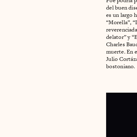
Poe podría p
del buen dis
es un largo 
“Morella”, “
reverenciada
delator” y “E
Charles Baud
muerte. En e
Julio Cortáza
bostoniano.