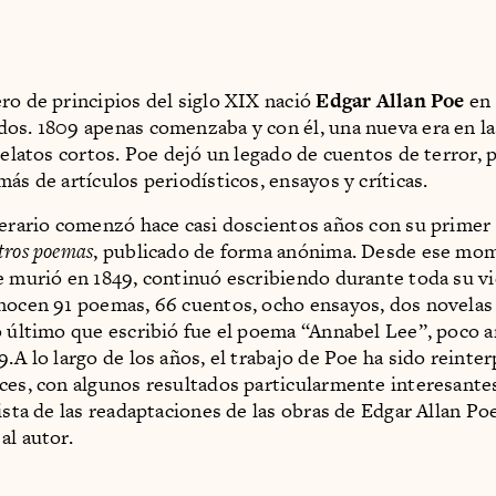
ro de principios del siglo XIX nació
Edgar Allan Poe
en 
os. 1809 apenas comenzaba y con él, una nueva era en la
 relatos cortos. Poe dejó un legado de cuentos de terror,
ás de artículos periodísticos, ensayos y críticas.
terario comenzó hace casi doscientos años con su primer 
tros poemas
, publicado de forma anónima. Desde ese mom
e murió en 1849, continuó escribiendo durante toda su vi
nocen 91 poemas, 66 cuentos, ocho ensayos, dos novelas
o último que escribió fue el poema “Annabel Lee”, poco a
9.A lo largo de los años, el trabajo de Poe ha sido reinte
ces, con algunos resultados particularmente interesantes
ista de las readaptaciones de las obras de Edgar Allan Po
al autor.