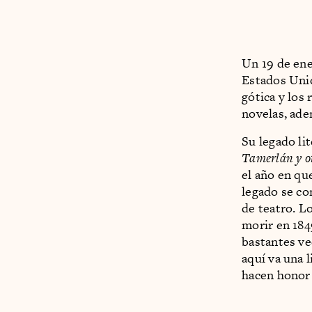
Un 19 de ene
Estados Unid
gótica y los
novelas, adem
Su legado li
Tamerlán y o
el año en qu
legado se co
de teatro. L
morir en 184
bastantes ve
aquí va una l
hacen honor 