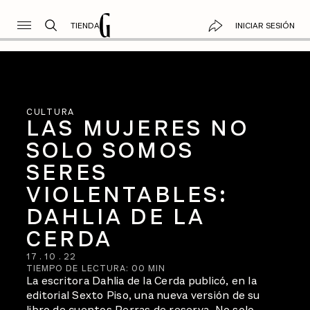
TIENDA
INICIAR SESIÓN
CULTURA
LAS MUJERES NO
SOLO SOMOS
SERES
VIOLENTABLES:
DAHLIA DE LA
CERDA
17
.
10
.
22
TIEMPO DE LECTURA:
00
MIN
La escritora Dahlia de la Cerda publicó, en la
editorial Sexto Piso, una nueva versión de su
libro de cuentos Perras de reserva. No solo