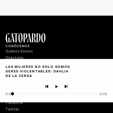
CONÓCENOS
Quiénes Somos
Directorio
LAS MUJERES NO SOLO SOMOS
PÓDCASTS
SERES VIOLENTABLES: DAHLIA
Semanario Gatopardo
DE LA CERDA
En Qué Momento
Crecer en Distopía
0:00
0:00
SÍGUENOS
Facebook
Twitter