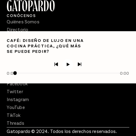
CONÓCENOS
Quiénes Somos
Directorio
CAFÉ: DISEÑO DE LUJO EN UNA
PÓDCASTS
COCINA PRÁCTICA, ¿QUÉ MÁS
Semanario Gatopardo
SE PUEDE PEDIR?
En Qué Momento
Crecer en Distopía
0:00
0:00
SÍGUENOS
Facebook
Twitter
Instagram
YouTube
TikTok
Threads
Gatopardo © 2024. Todos los derechos reservados.