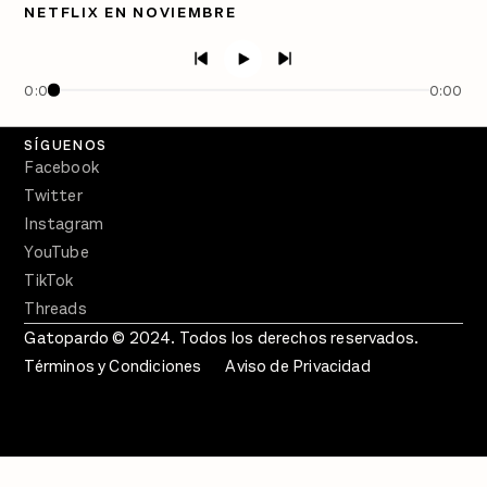
NETFLIX EN NOVIEMBRE
PÓDCASTS
Semanario Gatopardo
En Qué Momento
0:00
0:00
Crecer en Distopía
SÍGUENOS
Facebook
Twitter
Instagram
YouTube
TikTok
Threads
Gatopardo © 2024. Todos los derechos reservados.
Términos y Condiciones
Aviso de Privacidad