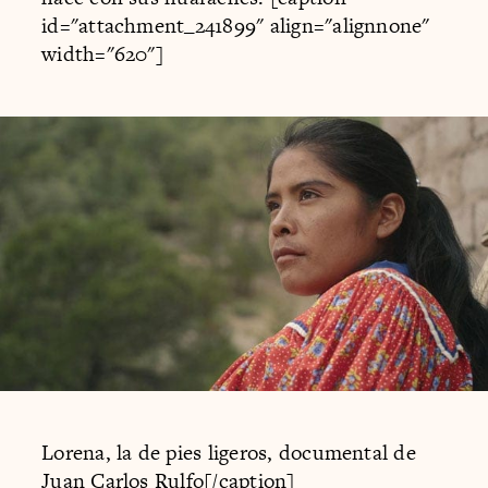
id="attachment_241899" align="alignnone"
width="620"]
Lorena, la de pies ligeros, documental de
Juan Carlos Rulfo[/caption]