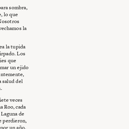
para sombra,
e, lo que
 Nosotros
vechamos la
ea la tupida
irpado. Los
cies que
rmar un ejido
ientemente,
a salud del
.
iete veces
na Roo, cada
a Laguna de
e perdieron,
 por un año.