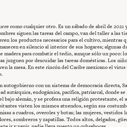
curre como cualquier otro. Es un sábado de abril de 2021 y
ombres siguen las tareas del campo, van del taller a las t
ren los productos necesarios para el cultivo, mientras q
anecen en silencio al interior de sus hogares; algunas d
de madera para combatir el tedio, aunque sólo un poco: lo
las juzguen por descuidar las tareas domésticas. Los niño
rven la mesa. En este rincón del Caribe mexicano el virus 
o.
n autogobierno con un sistema de democracia directa, S
d autárquica, endogámica, pacífica, patriarcal, donde se
 el bajo alemán, y se profesa una religión protestante, el
bitantes visten los mismos atuendos, según sus costumbr
isas a cuadros, overoles y botas; las mujeres, vestidos l
lores, sombreros y zapatillas. Todos altos, delgados, güe
este ir y venir, nadie lleva puesto un cubrebocas.