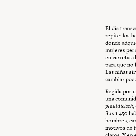
El día trans
repite: los h
donde adquie
mujeres perm
en carretas 
para que no 
Las niñas si
cambiar poc
Regida por u
una comunida
plautdietsch
,
Sus 1 450 ha
hombres, cam
motivos de f
claros. Y en 