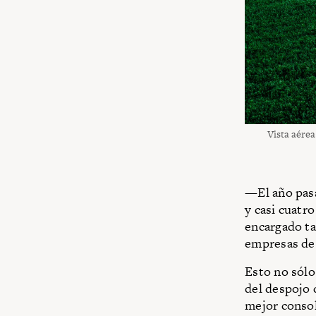
Vista aére
—El año pasa
y casi cuatr
encargado ta
empresas de 
Esto no sólo
del despojo 
mejor consol