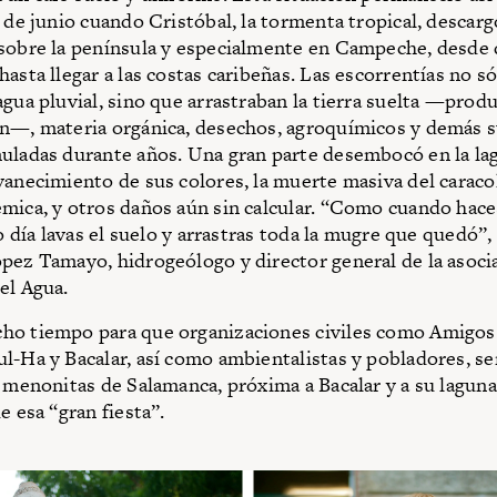
s de junio cuando Cristóbal, la tormenta tropical, desca
sobre la península y especialmente en Campeche, desde 
asta llegar a las costas caribeñas. Las escorrentías no só
agua pluvial, sino que arrastraban la tierra suelta —produ
n—, materia orgánica, desechos, agroquímicos y demás s
uladas durante años. Una gran parte desembocó en la lag
vanecimiento de sus colores, la muerte masiva del caracol
mica, y otros daños aún sin calcular. “Como cuando hace
ro día lavas el suelo y arrastras toda la mugre que quedó”,
pez Tamayo, hidrogeólogo y director general de la asocia
el Agua.
ho tiempo para que organizaciones civiles como Amigos 
l-Ha y Bacalar, así como ambientalistas y pobladores, se
s menonitas de Salamanca, próxima a Bacalar y a su lagun
e esa “gran fiesta”.