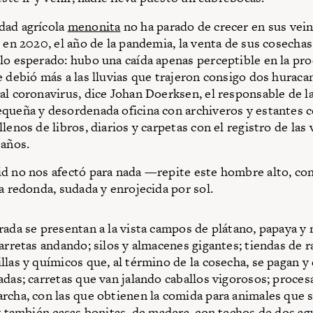
dad agrícola
menonita
no ha parado de crecer en sus vei
o en 2020, el año de la pandemia, la venta de sus cosechas
lo esperado: hubo una caída apenas perceptible en la pr
e debió más a las lluvias que trajeron consigo dos huraca
al coronavirus, dice Johan Doerksen, el responsable de l
queña y desordenada oficina con archiveros y estantes 
lenos de libros, diarios y carpetas con el registro de las 
 años.
d no nos afectó para nada —repite este hombre alto, co
ra redonda, sudada y enrojecida por sol.
rada se presentan a la vista campos de plátano, papaya y 
carretas andando; silos y almacenes gigantes; tiendas de 
llas y químicos que, al término de la cosecha, se pagan y
adas; carretas que van jalando caballos vigorosos; proce
rcha, con las que obtienen la comida para animales que 
 y también casas bonitas, de madera, con techos de dos ag