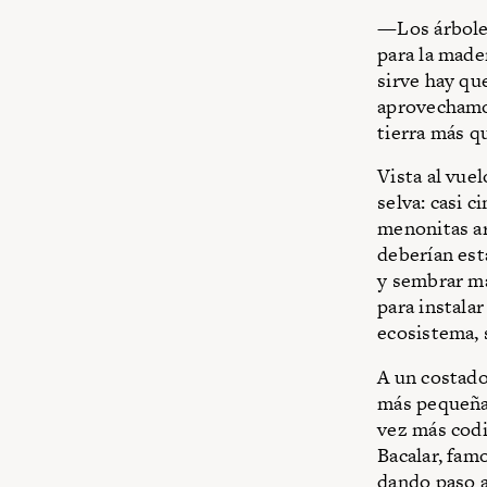
—Los árboles
para la mader
sirve hay qu
aprovechamo
tierra más q
Vista al vue
selva: casi 
menonitas ar
deberían est
y sembrar ma
para instalar
ecosistema, 
A un costado
más pequeña.
vez más codi
Bacalar, fam
dando paso a