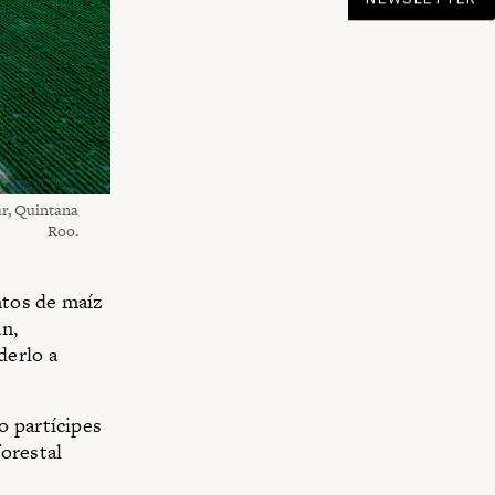
ar, Quintana
Roo.
ntos de maíz
n,
derlo a
o partícipes
orestal