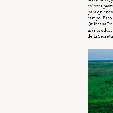
colores past
para quienes 
campo. Esto,
Quintana Roo
más producci
de la Secreta