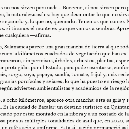
 no nos sirven para nada… Bueeeno, sí nos sirven pero 
a, la naturaleza así es: hay que desmontar lo que no sirv
e separarlo y, lo que no, quemarlo. Tenemos que comer.
s: si tiramos el monte es porque vamos a sembrar. Apro
ue cualquiera —afirma.
lo, Salamanca parece una gran mancha de tierra al que rod
cincuenta kilómetros cuadrados de vegetación que han ext
rancaron, sin permisos, árboles, arbustos, plantas, espe
ar protegidas por el Estado, para poder asentarse, confo
íz, sorgo, soya, papaya, sandía, tomate, frijol y, más rec
 granjas porcícolas y aviares, lo que ha puesto en riesgo l
según advierten ambientalistas y académicos de la región
, a ocho kilómetros, aparece otra mancha: ésta es gris y s
 Es la ciudad de Bacalar: un destino turístico en Quinta
ciado por estar montado en la ribera y a un costado de l
osa por sus múltiples tonalidades de azul que, en 2020, s
 un café sucio y uniforme. Esta situación permaneció así