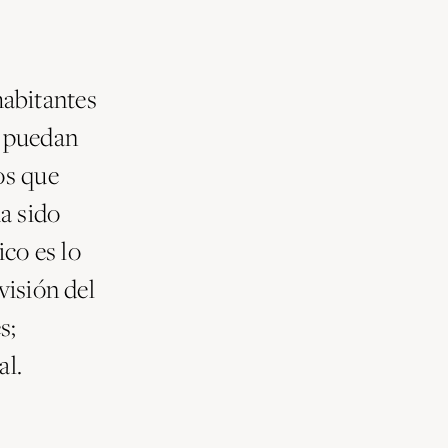
abitantes
s puedan
os que
a sido
ico es lo
visión del
s;
al.