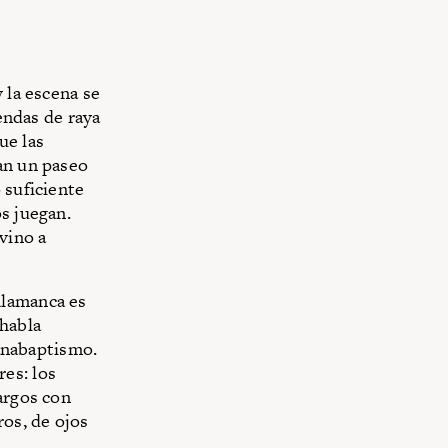
 la escena se
iendas de raya
ue las
an un paseo
 suficiente
s juegan.
vino a
alamanca es
 habla
 anabaptismo.
es: los
argos con
ros, de ojos