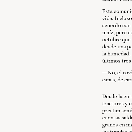
Esta comuni
vida. Inclus
acuerdo con 
maíz, pero s
octubre que 
desde una pe
la humedad, l
últimos tres
—No, el covi
canas, de ca
Desde la ent
tractores y 
prestan semi
cuentas sald
granos en ma
las tiendas,