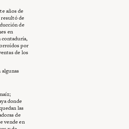
nte años de
 resultó de
oducción de
nes en
a contaduría,
corroídos por
ventas de los
n algunas
maíz;
raya donde
 quedan las
sadoras de
se vende en
uas y de