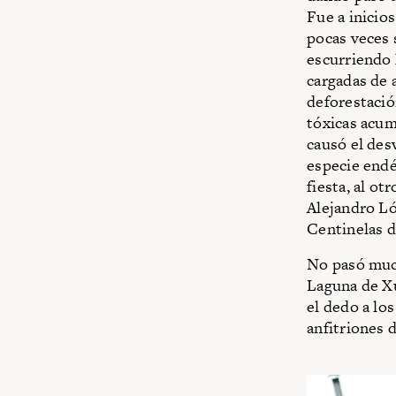
Fue a inicio
pocas veces 
escurriendo h
cargadas de 
deforestació
tóxicas acum
causó el des
especie endé
fiesta, al ot
Alejandro Ló
Centinelas d
No pasó muc
Laguna de Xu
el dedo a lo
anfitriones d