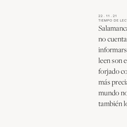
22
.
11
.
21
TIEMPO DE LE
Salamanca
no cuenta
informars
leen son 
forjado co
más precia
mundo no 
también lo