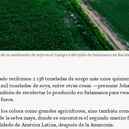
a de un sembradío de soya en el Campo 8 del ejido de Salamanca en Bacal
do recibimos 2 138 toneladas de sorgo más unos quinie
o mil toneladas de soya, entre otras cosas —presume Joha
mbién de recolectar lo producido en Salamanca para ven
fuera.
 los coloca como grandes agricultores, sino también com
de la selva maya, donde se encuentra el segundo macizo f
idado de América Latina, después de la Amazonía.