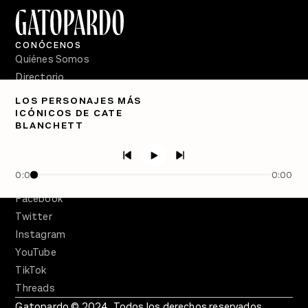
CONÓCENOS
Quiénes Somos
Directorio
LOS PERSONAJES MÁS
PÓDCASTS
ICÓNICOS DE CATE
Semanario Gatopardo
BLANCHETT
En Qué Momento
Crecer en Distopía
0:00
0:00
SÍGUENOS
Facebook
Twitter
Instagram
YouTube
TikTok
Threads
Gatopardo © 2024. Todos los derechos reservados.