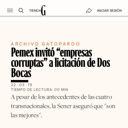
TIENDA
INICIAR SESIÓN
ARCHIVO GATOPARDO
Pemex invitó “empresas
corruptas” a licitación de Dos
Bocas
22
.
03
.
19
TIEMPO DE LECTURA:
00
MIN
A pesar de los antecedentes de las cuatro
transnacionales, la Sener aseguró que "son
las mejores".