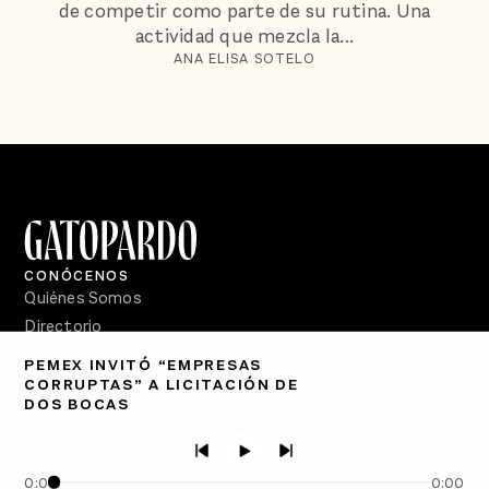
de competir como parte de su rutina. Una
actividad que mezcla la...
ANA ELISA SOTELO
CONÓCENOS
Quiénes Somos
Directorio
PEMEX INVITÓ “EMPRESAS
PÓDCASTS
CORRUPTAS” A LICITACIÓN DE
Semanario Gatopardo
DOS BOCAS
En Qué Momento
Crecer en Distopía
0:00
0:00