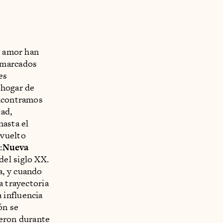
e amor han
 marcados
es
 hogar de
encontramos
ad,
hasta el
 vuelto
:
Nueva
del siglo XX.
a, y cuando
a trayectoria
 influencia
ón se
ieron durante