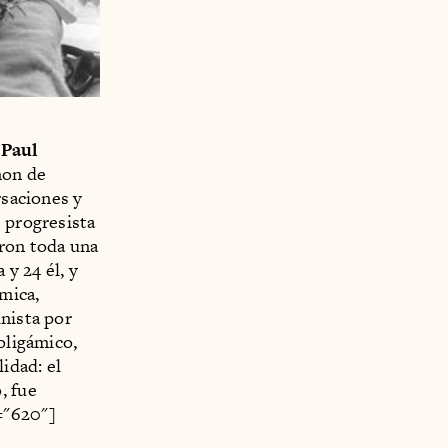
 Paul
imon de
rsaciones y
s progresista
aron toda una
y 24 él, y
mica,
inista por
oligámico,
idad: el
, fue
="620"]