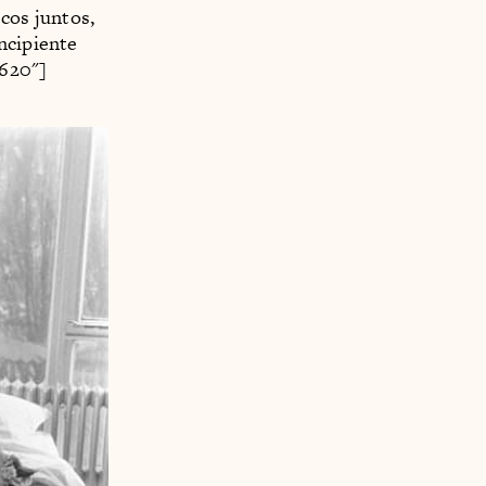
cos juntos,
ncipiente
"620"]