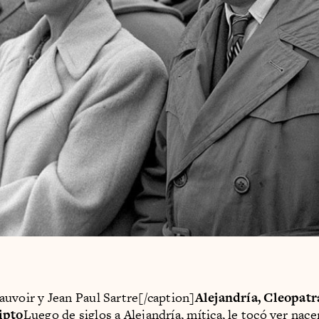
uvoir y Jean Paul Sartre[/caption]
Alejandría, Cleopatr
ipto
Luego de siglos a Alejandría, mítica, le tocó ver nace