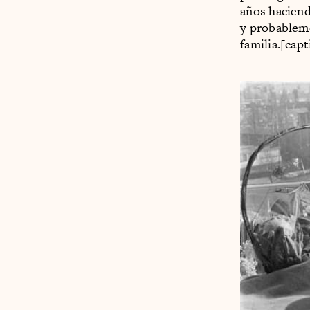
años haciend
y probableme
familia.[cap