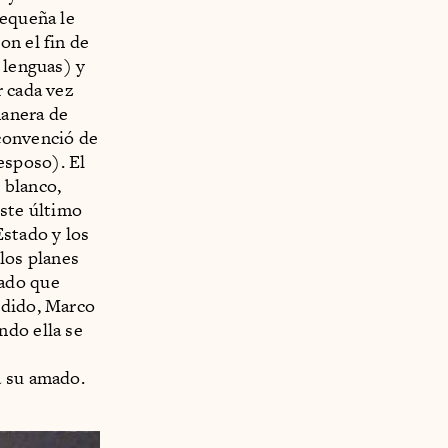
pequeña le
on el fin de
 lenguas) y
r cada vez
manera de
convenció de
esposo). El
 blanco,
ste último
Estado y los
 los planes
dado que
ndido, Marco
ndo ella se
a su amado.