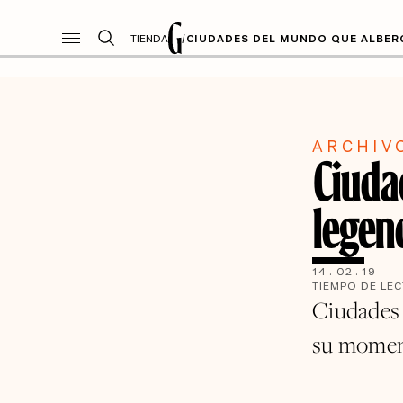
TIENDA
/
CIUDADES DEL MUNDO QUE ALBER
ARCHIV
Ciuda
legen
14
.
02
.
19
TIEMPO DE LE
Ciudades 
su moment