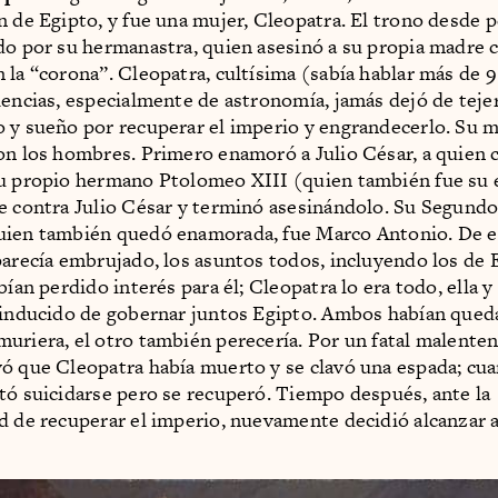
n de Egipto, y fue una mujer, Cleopatra. El trono desde 
do por su hermanastra, quien asesinó a su propia madre c
 la “corona”. Cleopatra, cultísima (sabía hablar más de 9
iencias, especialmente de astronomía, jamás dejó de teje
 y sueño por recuperar el imperio y engrandecerlo. Su 
on los hombres. Primero enamoró a Julio César, a quien 
u propio hermano Ptolomeo XIII (quien también fue su 
e contra Julio César y terminó asesinándolo. Su Segundo
uien también quedó enamorada, fue Marco Antonio. De e
parecía embrujado, los asuntos todos, incluyendo los de 
bían perdido interés para él; Cleopatra lo era todo, ella y
 inducido de gobernar juntos Egipto. Ambos habían que
uriera, el otro también perecería. Por un fatal malente
ó que Cleopatra había muerto y se clavó una espada; cua
tó suicidarse pero se recuperó. Tiempo después, ante la
d de recuperar el imperio, nuevamente decidió alcanzar 