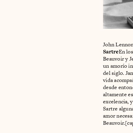
John Lennon
Sartre
En los
Beauvoir y J
un amorío in
del siglo. Ja
vida acompañ
desde entonc
altamente es
excelencia, 
Sartre algun
amor necesar
Beauvoir.[ca