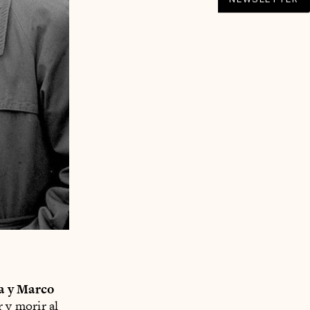
a y Marco
r y morir al