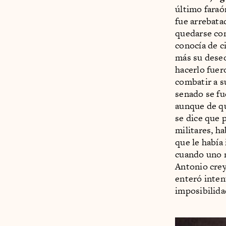
último faraó
fue arrebata
quedarse con
conocía de c
más su deseo
hacerlo fuer
combatir a s
senado se fu
aunque de q
se dice que 
militares, ha
que le había
cuando uno m
Antonio crey
enteró inten
imposibilida