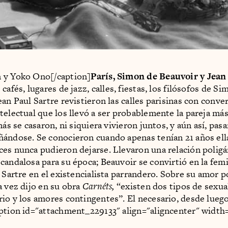
 y Yoko Ono[/caption]
París, Simon de Beauvoir y Jean
 cafés, lugares de jazz, calles, fiestas, los filósofos de S
ean Paul Sartre revistieron las calles parisinas con conve
telectual que los llevó a ser probablemente la pareja má
más se casaron, ni siquiera vivieron juntos, y aún así, pas
ándose. Se conocieron cuando apenas tenían 21 años ella 
es nunca pudieron dejarse. Llevaron una relación poligá
candalosa para su época; Beauvoir se convirtió en la fem
y Sartre en el existencialista parrandero. Sobre su amor p
a vez dijo en su obra
Carnéts,
“existen dos tipos de sexual
io y los amores contingentes”. El necesario, desde luego
ption id="attachment_229133" align="aligncenter" width