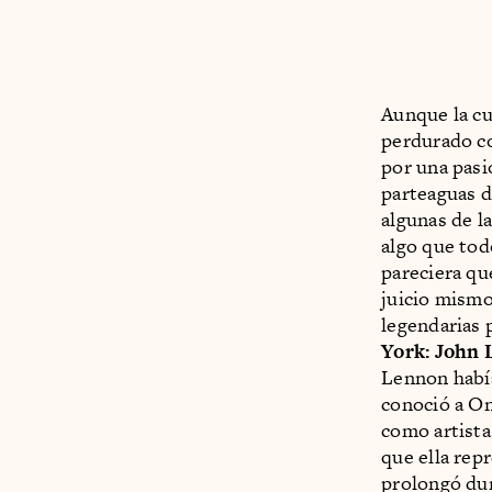
Aunque la cu
perdurado co
por una pasi
parteaguas d
algunas de l
algo que to
pareciera qu
juicio mismo
legendarias p
York: John
Lennon había
conoció a On
como artista
que ella rep
prolongó dur