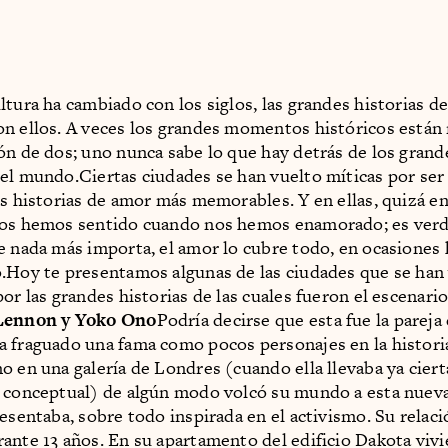
ltura ha cambiado con los siglos, las grandes historias d
n ellos. A veces los grandes momentos históricos están
ón de dos; uno nunca sabe lo que hay detrás de los grand
el mundo.Ciertas ciudades se han vuelto míticas por ser
as historias de amor más memorables. Y en ellas, quizá 
dos hemos sentido cuando nos hemos enamorado; es verd
e nada más importa, el amor lo cubre todo, en ocasiones 
.Hoy te presentamos algunas de las ciudades que se han
or las grandes historias de las cuales fueron el escenario
 Lennon y Yoko Ono
Podría decirse que esta fue la pareja 
 fraguado una fama como pocos personajes en la histori
o en una galería de Londres (cuando ella llevaba ya ciert
 conceptual) de algún modo volcó su mundo a esta nueva
resentaba, sobre todo inspirada en el activismo. Su relaci
ante 13 años. En su apartamento del edificio Dakota viv