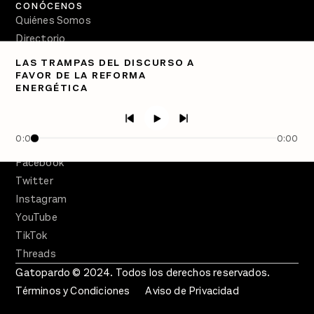
CONÓCENOS
Quiénes Somos
Directorio
LAS TRAMPAS DEL DISCURSO A
PÓDCASTS
FAVOR DE LA REFORMA
Semanario Gatopardo
ENERGÉTICA
En Qué Momento
Crecer en Distopía
0:00
0:00
SÍGUENOS
Facebook
Twitter
Instagram
YouTube
TikTok
Threads
Gatopardo © 2024. Todos los derechos reservados.
Términos y Condiciones
Aviso de Privacidad