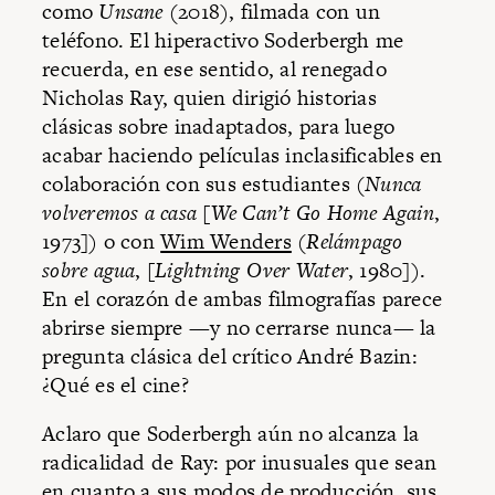
como
Unsane
(2018), filmada con un
teléfono. El hiperactivo Soderbergh me
recuerda, en ese sentido, al renegado
Nicholas Ray, quien dirigió historias
clásicas sobre inadaptados, para luego
acabar haciendo películas inclasificables en
colaboración con sus estudiantes (
Nunca
volveremos a casa
[
We Can’t Go Home Again
,
1973]) o con
Wim Wenders
(
Relámpago
sobre agua
, [
Lightning Over Water
, 1980]).
En el corazón de ambas filmografías parece
abrirse siempre —y no cerrarse nunca— la
pregunta clásica del crítico André Bazin:
¿Qué es el cine?
Aclaro que Soderbergh aún no alcanza la
radicalidad de Ray: por inusuales que sean
en cuanto a sus modos de producción, sus