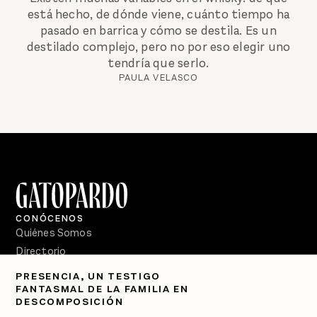
está hecho, de dónde viene, cuánto tiempo ha
pasado en barrica y cómo se destila. Es un
destilado complejo, pero no por eso elegir uno
tendría que serlo.
PAULA VELASCO
CONÓCENOS
Quiénes Somos
Directorio
PRESENCIA, UN TESTIGO
PÓDCASTS
FANTASMAL DE LA FAMILIA EN
Semanario Gatopardo
DESCOMPOSICIÓN
En Qué Momento