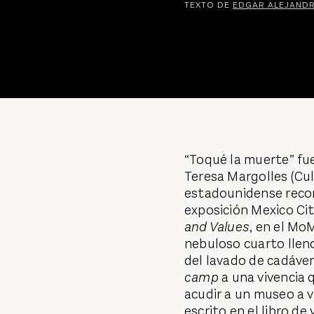
TEXTO DE
EDGAR ALEJAND
“Toqué la muerte” fu
Teresa Margolles (Culi
estadounidense recorr
exposición Mexico Ci
and Values
, en el Mo
nebuloso cuarto llen
del lavado de cadáve
camp
a una vivencia 
acudir a un museo a v
escrito en el libro de