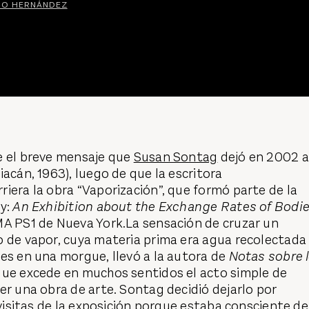
RO HERNÁNDEZ
e el breve mensaje que
Susan Sontag
dejó en 2002 a
acán, 1963), luego de que la escritora
iera la obra “Vaporización”, que formó parte de la
ty:
An Exhibition about the Exchange Rates of Bodi
MA PS1 de Nueva York.La sensación de cruzar un
o de vapor, cuya materia prima era agua recolectada
res en una morgue, llevó a la autora de
Notas sobre 
que excede en muchos sentidos el acto simple de
er una obra de arte. Sontag decidió dejarlo por
 visitas de la exposición porque estaba consciente de