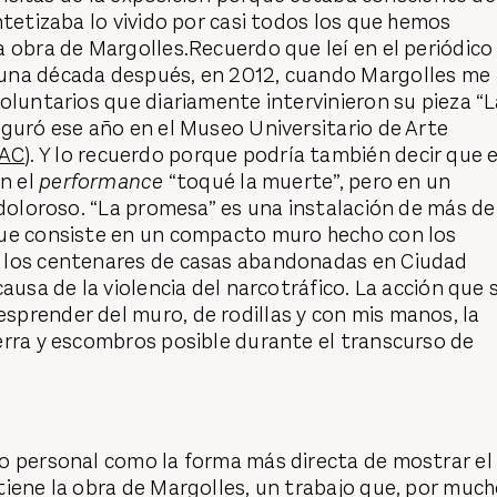
ntetizaba lo vivido por casi todos los que hemos
 obra de Margolles.Recuerdo que leí en el periódico 
una década después, en 2012, cuando Margolles me
voluntarios que diariamente intervinieron su pieza “
guró ese año en el Museo Universitario de Arte
AC
). Y lo recuerdo porque podría también decir que e
en el
performance
“toqué la muerte”, pero en un
 doloroso. “La promesa” es una instalación de más de
ue consiste en un compacto muro hecho con los
 los centenares de casas abandonadas en Ciudad
causa de la violencia del narcotráfico. La acción que 
sprender del muro, de rodillas y con mis manos, la
erra y escombros posible durante el transcurso de
o personal como la forma más directa de mostrar el
iene la obra de Margolles, un trabajo que, por much