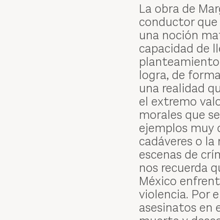
La obra de Marg
conductor que l
una noción mat
capacidad de lle
planteamiento é
logra, de forma
una realidad qu
el extremo valo
morales que s
ejemplos muy c
cadáveres o la
escenas de crí
nos recuerda qu
México enfren
violencia. Por 
asesinatos en e