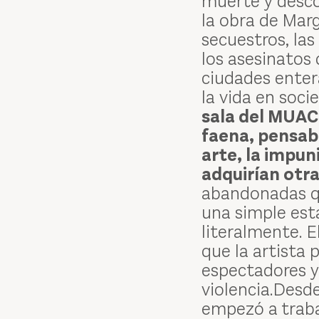
muerte y desco
la obra de Marg
secuestros, las
los asesinatos
ciudades entera
la vida en soci
sala del MUAC
faena, pensaba
arte, la impun
adquirían otr
abandonadas qu
una simple est
literalmente. E
que la artista 
espectadores y
violencia.Desd
empezó a trab