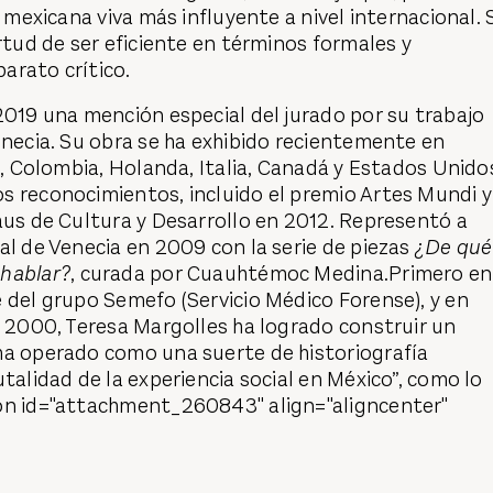
a mexicana viva más influyente a nivel internacional. 
rtud de ser eficiente en términos formales y
rato crítico.
 2019 una mención especial del jurado por su trabajo
enecia. Su obra se ha exhibido recientemente en
le, Colombia, Holanda, Italia, Canadá y Estados Unido
s reconocimientos, incluido el premio Artes Mundi y
laus de Cultura y Desarrollo en 2012. Representó a
nal de Venecia en 2009 con la serie de piezas
¿De qué
 hablar?
, curada por Cuauhtémoc Medina.Primero en
 del grupo Semefo (Servicio Médico Forense), y en
̃o 2000, Teresa Margolles ha logrado construir un
ha operado como una suerte de historiografía
talidad de la experiencia social en México”, como lo
ion id="attachment_260843" align="aligncenter"