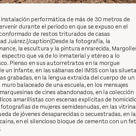
instalación performática de más de 30 metros de
tervenir durante el periodo en que se expuso en el
 conformado de restos triturados de casas
 Juárez.[/caption]Desde la fotografía, la
rmance
, la escultura y la pintura enrarecida, Margolle
espectro que va de lo inmaterial y etéreo a lo
o. Pienso en sus autorretratos en la morgue
e un infante, en las sábanas del IMSS con las siluet
s grabadas, en la lengua extraída del cuerpo de un
l muro balaceado de una escuela, en los mensajes
 marquesinas de cines abandonados, en la colección
dicos amarillistas con escenas explícitas de homicidi
 fotografías de mujeres semidesnudas, en las vitrina
ueda de jóvenes desaparecidas o secuestradas, en la
ocaína, en el silencioso bloque de cemento con un fe
.