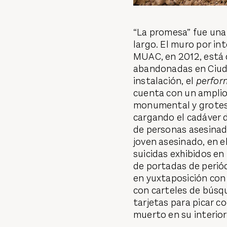
“La promesa” fue una 
largo. El muro por in
MUAC, en 2012, está
abandonadas en Ciudad
instalación, el
per­fo
cuenta con un amplio 
monumental y grotesc
cargando el cadáver d
de personas asesinada
joven asesinado, en e
suicidas exhibidos en
de portadas de perió
en yuxtaposición con
con carteles de búsq
tarjetas para picar c
muerto en su interior