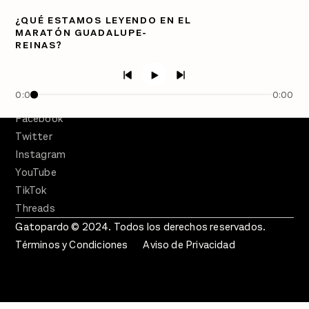
¿QUÉ ESTAMOS LEYENDO EN EL
PÓDCASTS
MARATÓN GUADALUPE-
Semanario Gatopardo
REINAS?
En Qué Momento
Crecer en Distopía
0:00
0:00
SÍGUENOS
Facebook
Twitter
Instagram
YouTube
TikTok
Threads
Gatopardo © 2024. Todos los derechos reservados.
Términos y Condiciones
Aviso de Privacidad