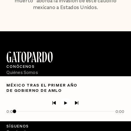
muerto” aborda la invasión de este caudillo
mexicano a Estados Unidos.
CONÓCENOS
Quiénes Somos
Directorio
MÉXICO TRAS EL PRIMER AÑO
DE GOBIERNO DE AMLO
PÓDCASTS
Semanario Gatopardo
En Qué Momento
0:00
0:00
Crecer en Distopía
SÍGUENOS