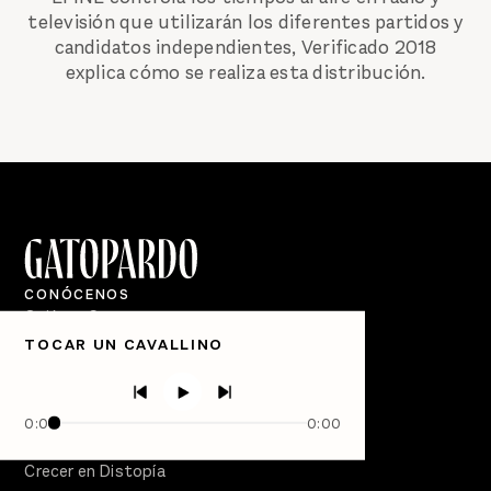
televisión que utilizarán los diferentes partidos y
candidatos independientes, Verificado 2018
explica cómo se realiza esta distribución.
CONÓCENOS
Quiénes Somos
TOCAR UN CAVALLINO
Directorio
PÓDCASTS
Semanario Gatopardo
0:00
0:00
En Qué Momento
Crecer en Distopía