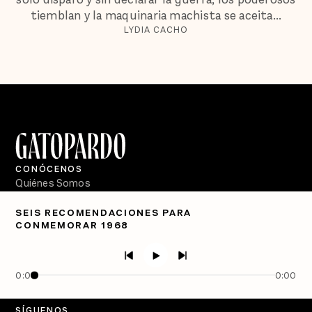
tiemblan y la maquinaria machista se aceita...
LYDIA CACHO
CONÓCENOS
Quiénes Somos
Directorio
SEIS RECOMENDACIONES PARA
CONMEMORAR 1968
PÓDCASTS
Semanario Gatopardo
En Qué Momento
0:00
0:00
Crecer en Distopía
SÍGUENOS