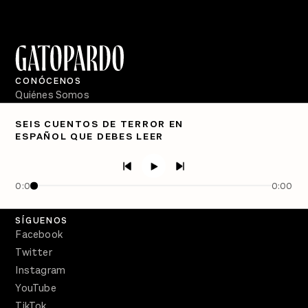
CONÓCENOS
Quiénes Somos
Directorio
SEIS CUENTOS DE TERROR EN
ESPAÑOL QUE DEBES LEER
PÓDCASTS
Semanario Gatopardo
En Qué Momento
0:00
0:00
Crecer en Distopía
SÍGUENOS
Facebook
Twitter
Instagram
YouTube
TikTok