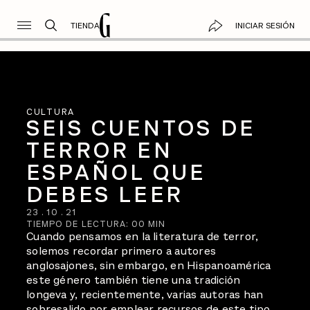
TIENDA
INICIAR SESIÓN
CULTURA
SEIS CUENTOS DE
TERROR EN
ESPAÑOL QUE
DEBES LEER
23
.
10
.
21
TIEMPO DE LECTURA:
00
MIN
Cuando pensamos en la literatura de terror,
solemos recordar primero a autores
anglosajones, sin embargo, en Hispanoamérica
este género también tiene una tradición
longeva y, recientemente, varias autoras han
sobresalido por emplear recursos de este tipo