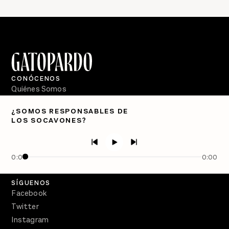
CONÓCENOS
Quiénes Somos
Directorio
¿SOMOS RESPONSABLES DE
LOS SOCAVONES?
PÓDCASTS
Semanario Gatopardo
En Qué Momento
0:00
0:00
Crecer en Distopía
SÍGUENOS
Facebook
Twitter
Instagram