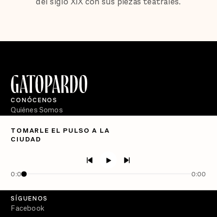
del siglo XIX con sus piezas teatrales.
CONÓCENOS
Quiénes Somos
Directorio
TOMARLE EL PULSO A LA
CIUDAD
PÓDCASTS
Semanario Gatopardo
En Qué Momento
0:00
0:00
Crecer en Distopía
SÍGUENOS
Facebook