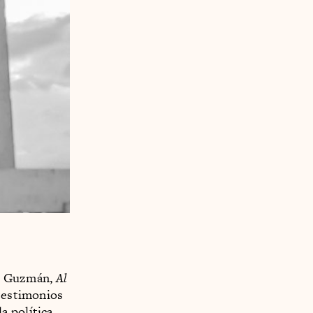
io Guzmán,
Al
testimonios
a política