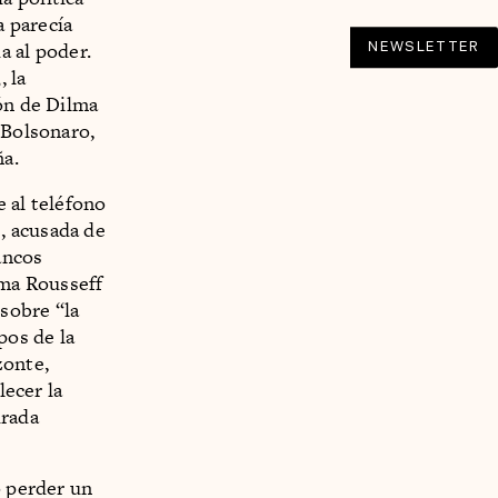
a parecía
NEWSLETTER
a al poder.
 la
ión de Dilma
 Bolsonaro,
ña.
e al teléfono
, acusada de
ancos
isma Rousseff
 sobre “la
pos de la
zonte,
lecer la
urada
o perder un