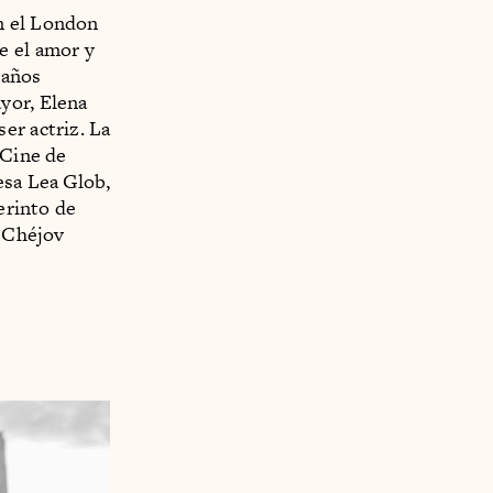
n el London
e el amor y
 años
yor, Elena
er actriz. La
 Cine de
esa Lea Glob,
berinto de
 Chéjov