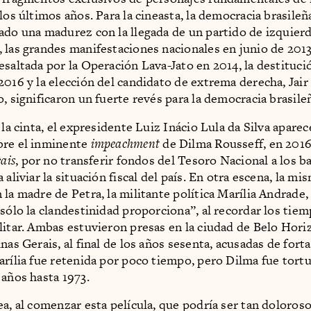
los últimos años. Para la cineasta, la democracia brasileñ
ado una madurez con la llegada de un partido de izquierd
 las grandes manifestaciones nacionales en junio de 2013,
esaltada por la Operación Lava-Jato en 2014, la destituc
2016 y la elección del candidato de extrema derecha, Jair
, significaron un fuerte revés para la democracia brasile
 la cinta, el expresidente Luiz Inácio Lula da Silva aparec
bre el inminente
impeachment
de Dilma Rousseff, en 2016
cais
, por no transferir fondos del Tesoro Nacional a los b
 aliviar la situación fiscal del país. En otra escena, la m
la madre de Petra, la militante política Marília Andrade,
 sólo la clandestinidad proporciona”, al recordar los tiem
litar. Ambas estuvieron presas en la ciudad de Belo Hori
nas Gerais, al final de los años sesenta, acusadas de forta
arília fue retenida por poco tiempo, pero Dilma fue tort
 años hasta 1973.
ea, al comenzar esta película, que podría ser tan doloros