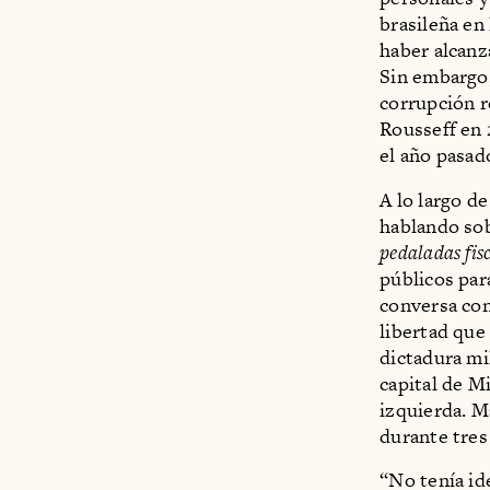
brasileña en 
haber alcanz
Sin embargo,
corrupción r
Rousseff en 
el año pasado
A lo largo de
hablando so
pedaladas fis
públicos para
conversa con 
libertad que
dictadura mi
capital de Mi
izquierda. M
durante tres
“No tenía id