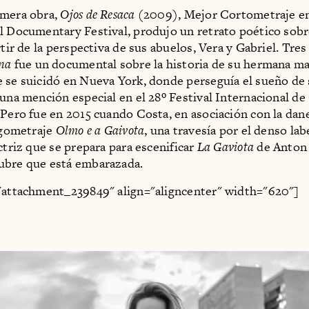
imera obra,
Ojos de Resaca
(2009), Mejor Cortometraje e
l Documentary Festival, produjo un retrato poético sobr
rtir de la perspectiva de sus abuelos, Vera y Gabriel. Tres
na
fue un documental sobre la historia de su hermana ma
 se suicidó en Nueva York, donde perseguía el sueño de s
 una mención especial en el 28º Festival Internacional de
 Pero fue en 2015 cuando Costa, en asociación con la dan
argometraje
Olmo e a Gaivota
, una travesía por el denso la
ctriz que se prepara para escenificar
La Gaviota
de Anton
ubre que está embarazada.
"attachment_239849" align="aligncenter" width="620"]