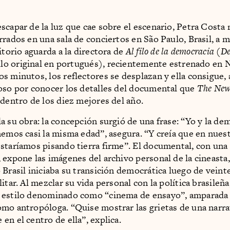
scapar de la luz que cae sobre el escenario, Petra Costa
rrados en una sala de conciertos en São Paulo, Brasil, a 
itorio aguarda a la directora de
Al filo de la democracia
(
De
ulo original en portugués), recientemente estrenado en N
 minutos, los reflectores se desplazan y ella consigue, al
oso por conocer los detalles del documental que
The New
 dentro de los diez mejores del año.
a su obra: la concepción surgió de una frase: “Yo y la de
nemos casi la misma edad”, asegura. “Y creía que en nuest
staríamos pisando tierra firme”. El documental, con una 
 expone las imágenes del archivo personal de la cineasta
 Brasil iniciaba su transición democrática luego de veint
itar. Al mezclar su vida personal con la política brasileñ
 estilo denominado como “cinema de ensayo”, amparada 
mo antropóloga. “Quise mostrar las grietas de una narra
en el centro de ella”, explica.