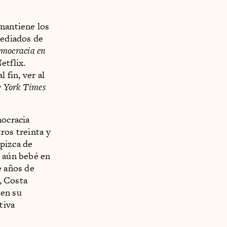
 mantiene los
mediados de
mocracia en
etflix.
 fin, ver al
 York Times
mocracia
ros treinta y
pizca de
, aún bebé en
e años de
a, Costa
en su
tiva