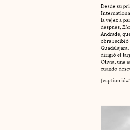
Desde su pr
Internationa
la vejez a pa
después,
Ele
Andrade, que
obra recibió
Guadalajara.
dirigió el l
Olivia, una a
cuando desc
[caption id=