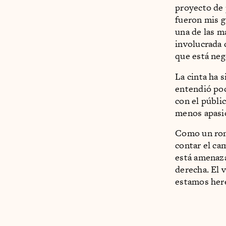
proyecto de 
fueron mis g
una de las m
involucrada 
que está neg
La cinta ha 
entendió poc
con el públi
menos apasio
Como un ro
contar el ca
está amenaza
derecha. El v
estamos here