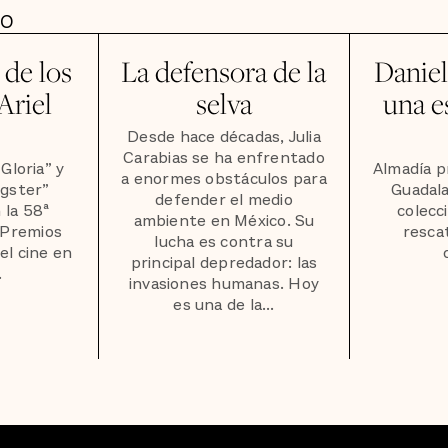
DO
de los
La defensora de la
Daniel
Ariel
selva
una e
Desde hace décadas, Julia
Carabias se ha enfrentado
“Gloria” y
Almadía p
a enormes obstáculos para
gster”
Guadala
defender el medio
 la 58ª
colecc
ambiente en México. Su
 Premios
resca
lucha es contra su
del cine en
principal depredador: las
.
invasiones humanas. Hoy
es una de la...