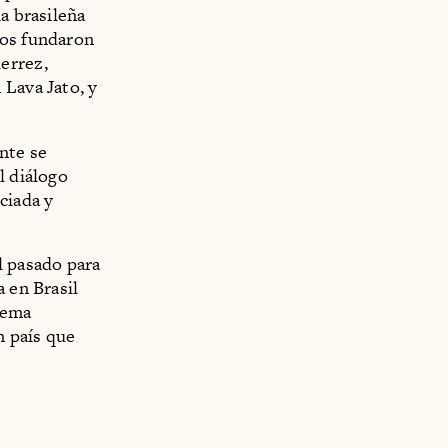
a brasileña
los fundaron
errez,
 Lava Jato, y
nte se
l diálogo
ciada y
l pasado para
 en Brasil
rema
n país que