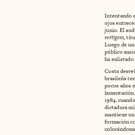
Intentando e
ojos entrece
junio. El aud
vertigem,
tít
Luego de unos
público ansi
ha enlistado
Costa desvel
brasileña te
pocos años e
lamentación,
1984, cuando
dictadura mil
mantiene un
formación co
colocándome 