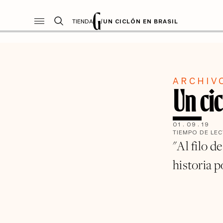
TIENDA
/
UN CICLÓN EN BRASIL
ARCHIV
Un cic
01
.
09
.
19
TIEMPO DE LE
"Al filo d
historia p