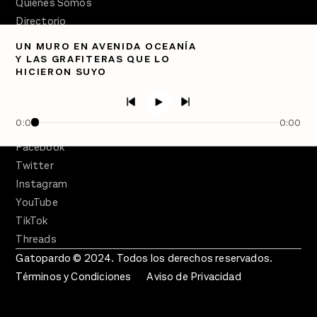
Quiénes Somos
Directorio
UN MURO EN AVENIDA OCEANÍA
PÓDCASTS
Y LAS GRAFITERAS QUE LO
Semanario Gatopardo
HICIERON SUYO
En Qué Momento
Crecer en Distopía
0:00
0:00
SÍGUENOS
Facebook
Twitter
Instagram
YouTube
TikTok
Threads
Gatopardo © 2024. Todos los derechos reservados.
Términos y Condiciones
Aviso de Privacidad