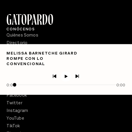
CONÓCENOS
Quiénes Somos
Directorio
MELISSA BARNETCHE GIRARD
PÓDCASTS
ROMPE CON LO
Semanario Gatopardo
CONVENCIONAL
En Qué Momento
Crecer en Distopía
0:00
0:00
SÍGUENOS
Facebook
Twitter
Instagram
YouTube
TikTok