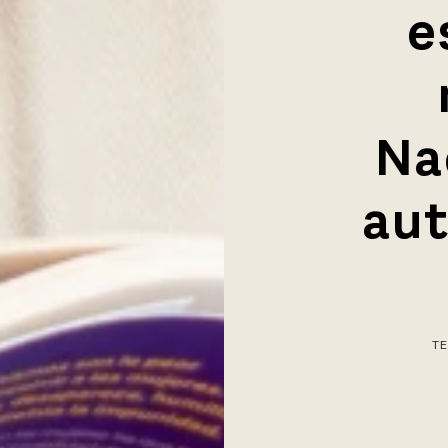
e
Na
aut
T