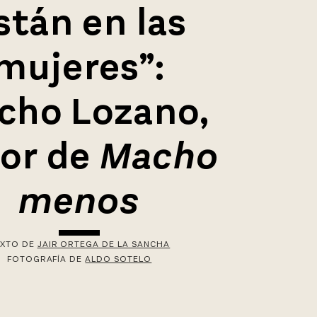
stán en las
mujeres”:
cho Lozano,
or de
Macho
menos
EXTO DE
JAIR ORTEGA DE LA SANCHA
FOTOGRAFÍA DE
ALDO SOTELO