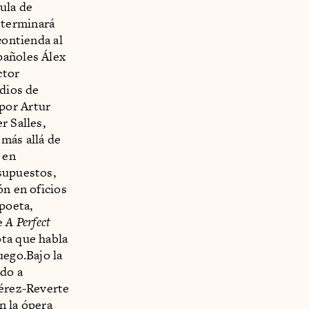
ula de
 terminará
contienda al
pañoles Álex
ctor
edios de
por Artur
r Salles,
más allá de
 en
supuestos,
ón en oficios
 poeta,
de
A Perfect
ota que habla
uego.Bajo la
ado a
Pérez-Reverte
n la ópera