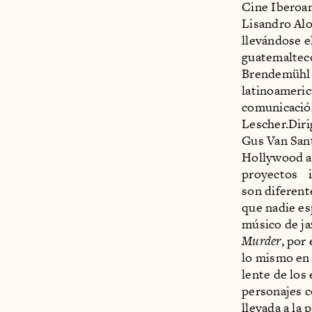
Cine Iberoam
Lisandro Al
llevándose e
guatemalteco
Brendemühl y
latinoameric
comunicación
Lescher.Diri
Gus Van Sant
Hollywood al
proyectos in
son diferent
que nadie es
músico de ja
Murder
, por
lo mismo en 
lente de los
personajes c
llevada a la