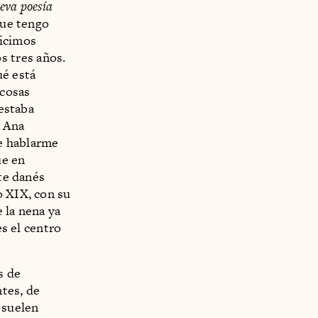
eva poesía
que tengo
hicimos
 tres años.
ué está
 cosas
 estaba
a Ana
e hablarme
ue en
ste danés
o XIX, con su
 la nena ya
es el centro
s de
ntes, de
 suelen