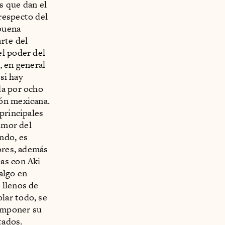
s que dan el
respecto del
 buena
rte del
el poder del
, en general
 si hay
da por ocho
ón mexicana.
principales
humor del
ndo, es
tores, además
as con Aki
algo en
 llenos de
lar todo, se
 imponer su
tados.