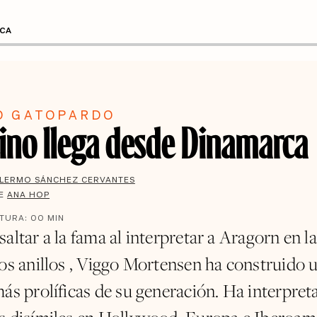
RCA
O GATOPARDO
tino llega desde Dinamarca
LLERMO SÁNCHEZ CERVANTES
DE
ANA HOP
CTURA:
00
MIN
altar a la fama al interpretar a Aragorn en la
los anillos , Viggo Mortensen ha construido u
más prolíficas de su generación. Ha interpret