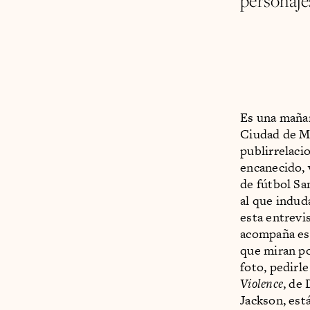
personaje
Es una mañan
Ciudad de M
publirrelaci
encanecido, 
de fútbol Sa
al que indud
esta entrevi
acompaña est
que miran po
foto, pedirl
Violence
, de
Jackson, est