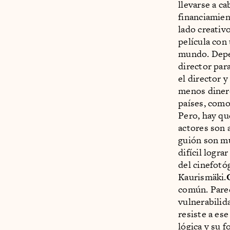
llevarse a c
financiamien
lado creativ
película con
mundo. Depen
director para
el director y
menos diner
países, como
Pero, hay qu
actores son 
guión son mu
difícil logr
del cinefotó
Kaurismäki.
G
común. Parec
vulnerabilida
resiste a es
lógica y su 