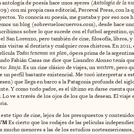
 antología de poesía hace unos ayeres (
Antología de la nu
009) con mi propia casa editorial, Perceval Press, con la 
yectos. Yo conocía su poesía, me gustaba y por eso nos 
emos un blog (sobrevueloscuervos.com), desde hace unos
scribimos sobre lo que sucede con el futbol argentino, q
el San Lorenzo, pero también de cine, filosofía, libros, y
is visitas al dentista y cualquier cosa chistosa. En 2011,
elícula
Todos tenemos un plan
, ópera prima de la argentin
ando Fabián Casas me dice que Lisandro Alonso tenía qu
cto:
Jauja
. Es un cine clásico de viajes, un
western
, pero q
e un perfil bastante existencial. Me tocó interpretar a e
sen) que llega en barco a la Patagonia profunda del sigl
ente. Y como todo padre, es el último en darse cuenta que
 Lo ve a través de los ojos de los que la desean. El viaje 
ria.
 este tipo de cine, lejos de los presupuestos y contenido
VM
Es cierto que los rodajes de las películas independie
 mucho menores a las de los estudios norteamericanos,