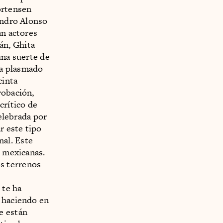
ortensen
sandro Alonso
an actores
án, Ghita
una suerte de
ía plasmado
cinta
robación,
crítico de
celebrada por
r este tipo
al. Este
s mexicanas.
os terrenos
 te ha
á haciendo en
e están