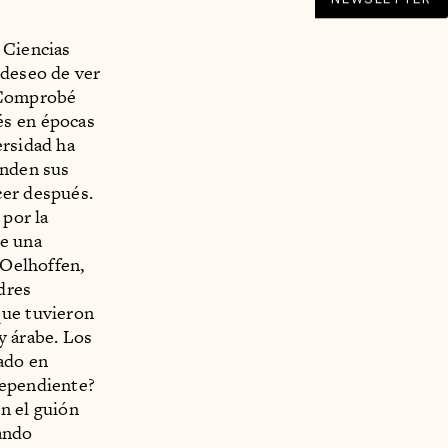
 Ciencias
 deseo de ver
. Comprobé
és en épocas
ersidad ha
enden sus
cer después.
 por la
ce una
 Oelhoffen,
dres
que tuvieron
 y árabe. Los
ado en
ndependiente?
n el guión
uando