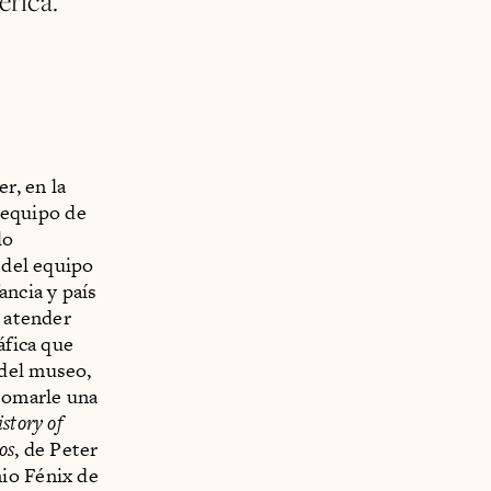
érica.
r, en la
 equipo de
lo
 del equipo
ancia y país
a atender
áfica que
 del museo,
 tomarle una
story of
os
, de Peter
io Fénix de