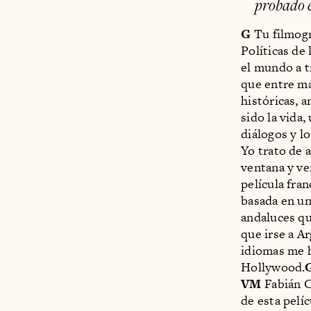
probado 
G
Tu filmogr
Políticas de
el mundo a t
que entre má
históricas, 
sido la vida
diálogos y l
Yo trato de 
ventana y ve
película fra
basada en un
andaluces qu
que irse a Ar
idiomas me h
Hollywood.
G
VM
Fabián C
de esta pelí