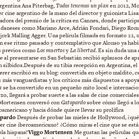
argentina Ana Piterbag,
Todos tenemos un plan
en 2012, M
er cine argentino de la mano del director y guionista Li
nadora del premio de la crítica en Cannes, donde particip
 daneses como Mariano Arce, Adrián Fondari, Diego Rom
jørk Malling Agger. Una película filmada en formato 1:1, 
n ese ritmo pausado y contemplativo que Alonso ya hab
es previos como
Los muertos
y
La libertad
. Es sin duda una 
e al presentarse en San Sebastián recibió aplausos de ap
 silbidos.Después de su tibia recepción en Argentina, el 
rer escribió en su blog: convertida en objeto maldito, 
es más vanguardistas y los críticos más dispuestos a apoya
a
se ha convertido en un pequeño mito local e internacion
o, llegará a probar suerte a las salas de cine comerciale
Mortensen conversó con
Gatopardo
sobre cómo llegó a l
roamericano y hacia dónde quiere llevar su prolífica
pardo
Después de probar las mieles de Hollywood, ¿qué
cer cine iberoamericano? ¿Cómo miras el cine que se est
bla hispana?
Viggo Mortensen
Me gustan las películas qu