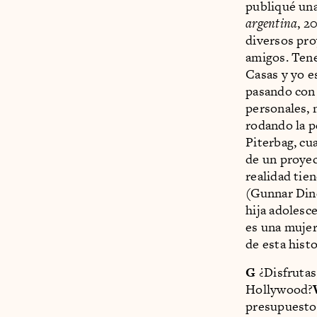
publiqué una
argentina
, 2
diversos pro
amigos. Ten
Casas y yo e
pasando con 
personales, m
rodando la p
Piterbag, cu
de un proye
realidad tien
(Gunnar Dine
hija adolesc
es una mujer.
de esta histo
G
¿Disfrutas
Hollywood?
presupuestos