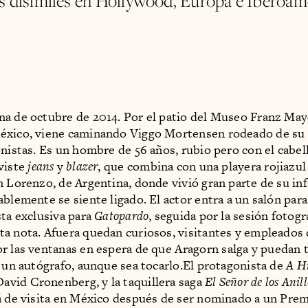
s disímiles en Hollywood, Europa e Iberoam
a de octubre de 2014. Por el patio del Museo Franz Maye
éxico, viene caminando Viggo Mortensen rodeado de su
onistas. Es un hombre de 56 años, rubio pero con el cabel
viste
jeans
y
blazer
, que combina con una playera rojiazul
n Lorenzo, de Argentina, donde vivió gran parte de su inf
ablemente se siente ligado. El actor entra a un salón par
sta exclusiva para
Gatopardo
, seguida por la sesión fotogr
a nota. Afuera quedan curiosos, visitantes y empleados
r las ventanas en espera de que Aragorn salga y puedan
e un autógrafo, aunque sea tocarlo.El protagonista de
A Hi
 David Cronenberg, y la taquillera saga
El Señor de los Anill
á de visita en México después de ser nominado a un Prem