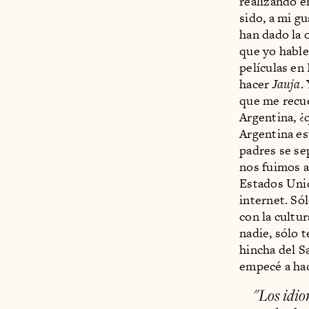
realizando e
sido, a mi g
han dado la 
que yo hable
películas en
hacer
Jauja
.
que me recue
Argentina, ¿
Argentina est
padres se se
nos fuimos a
Estados Unid
internet. Só
con la cultu
nadie, sólo 
hincha del S
empecé a hac
"Los idio