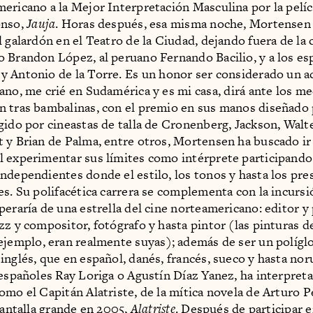
ericano a la Mejor Interpretación Masculina por la pelíc
onso,
Jauja
. Horas después, esa misma noche, Mortensen
l galardón en el Teatro de la Ciudad, dejando fuera de la 
 Brandon López, al peruano Fernando Bacilio, y a los es
 Antonio de la Torre. Es un honor ser considerado un a
ano, me crié en Sudamérica y es mi casa, dirá ante los m
 tras bambalinas, con el premio en sus manos diseñado 
gido por cineastas de talla de Cronenberg, Jackson, Walte
 y Brian de Palma, entre otros, Mortensen ha buscado ir 
 experimentar sus límites como intérprete participando
dependientes donde el estilo, los tonos y hasta los pre
es. Su polifacética carrera se complementa con la incursi
peraría de una estrella del cine norteamericano: editor y
zz y compositor, fotógrafo y hasta pintor (las pinturas 
 ejemplo, eran realmente suyas); además de ser un polígl
inglés, que en español, danés, francés, sueco y hasta nor
 españoles Ray Loriga o Agustín Díaz Yanez, ha interpret
omo el Capitán Alatriste, de la mítica novela de Arturo 
 pantalla grande en 2005,
Alatriste
. Después de participar e