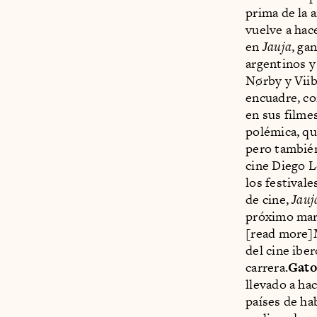
prima de la 
vuelve a hac
en
Jauja
, ga
argentinos y
Nørby y Viib
encuadre, co
en sus film
polémica, qu
pero también
cine Diego Le
los festival
de cine,
Jauj
próximo marz
[read more]
del cine ibe
carrera.
Gato
llevado a ha
países de ha