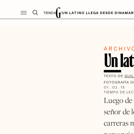
TIENDA
/
UN LATINO LLEGA DESDE DINAMA
ARCHIV
Un la
TEXTO DE
GUI
FOTOGRAFÍA 
01
.
02
.
15
TIEMPO DE LE
Luego de s
señor de 
carreras 