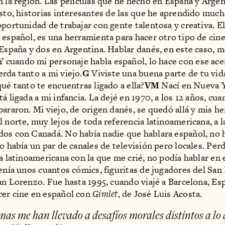
n la región. Las películas que he hecho en España y Arge
usto, historias interesantes de las que he aprendido muc
oportunidad de trabajar con gente talentosa y creativa. E
 español, es una herramienta para hacer otro tipo de cin
 España y dos en Argentina. Hablar danés, en este caso, 
 Y cuando mi personaje habla español, lo hace con ese ac
rda tanto a mi viejo.
G
Viviste una buena parte de tu vid
qué tanto te encuentras ligado a ella?
VM
Nací en Nueva 
á ligada a mi infancia. La dejé en 1970, a los 12 años, cu
pararon. Mi viejo, de origen danés, se quedó allá y mis h
l norte, muy lejos de toda referencia latinoamericana, a l
os con Canadá. No había nadie que hablara español, no 
lo había un par de canales de televisión pero locales. Per
ra latinoamericana con la que me crié, no podía hablar en
tenía unos cuantos cómics, figuritas de jugadores del San
an Lorenzo. Fue hasta 1995, cuando viajé a Barcelona, Es
er cine en español con
Gimlet
, de José Luis Acosta.
mas me han llevado a desafíos morales distintos a lo