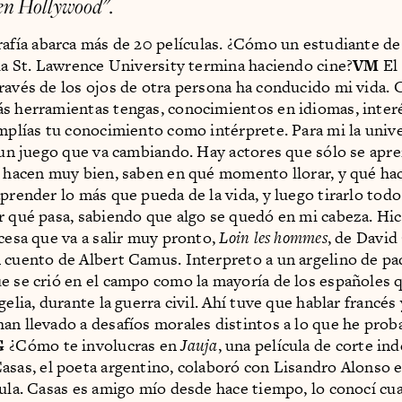
en Hollywood".
afía abarca más de 20 películas. ¿Cómo un estudiante de
 la St. Lawrence University termina haciendo cine?
VM
El
ravés de los ojos de otra persona ha conducido mi vida
s herramientas tengas, conocimientos en idiomas, inter
amplías tu conocimiento como intérprete. Para mi la univ
, un juego que va cambiando. Hay actores que sólo se apr
o hacen muy bien, saben en qué momento llorar, y qué ha
aprender lo más que pueda de la vida, y luego tirarlo todo
r qué pasa, sabiendo que algo se quedó en mi cabeza. Hi
ncesa que va a salir muy pronto,
Loin les hommes
, de David
 cuento de Albert Camus. Interpreto a un argelino de pa
e se crió en el campo como la mayoría de los españoles 
gelia, durante la guerra civil. Ahí tuve que hablar francés
an llevado a desafíos morales distintos a lo que he prob

¿Cómo te involucras en
Jauja
, una película de corte i
asas, el poeta argentino, colaboró con Lisandro Alonso e
cula. Casas es amigo mío desde hace tiempo, lo conocí c