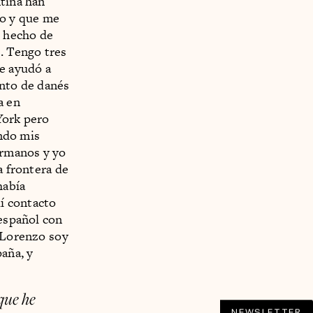
ntina han
ho y que me
l hecho de
e. Tengo tres
me ayudó a
ento de danés
a en
York pero
ando mis
ermanos y yo
a frontera de
había
dí contacto
 español con
 Lorenzo soy
paña, y
 que he
NEWSLETTER