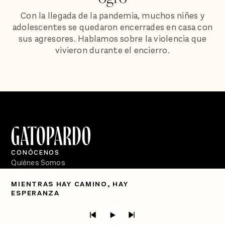
Con la llegada de la pandemia, muchos niñes y
adolescentes se quedaron encerrades en casa con
sus agresores. Hablamos sobre la violencia que
vivieron durante el encierro.
CONÓCENOS
Quiénes Somos
Directorio
MIENTRAS HAY CAMINO, HAY
ESPERANZA
PÓDCASTS
Semanario Gatopardo
En Qué Momento