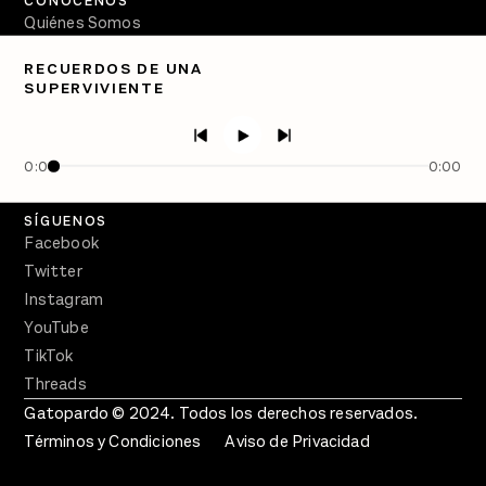
CONÓCENOS
Quiénes Somos
Directorio
RECUERDOS DE UNA
SUPERVIVIENTE
PÓDCASTS
Semanario Gatopardo
En Qué Momento
0:00
0:00
Crecer en Distopía
SÍGUENOS
Facebook
Twitter
Instagram
YouTube
TikTok
Threads
Gatopardo © 2024. Todos los derechos reservados.
Términos y Condiciones
Aviso de Privacidad