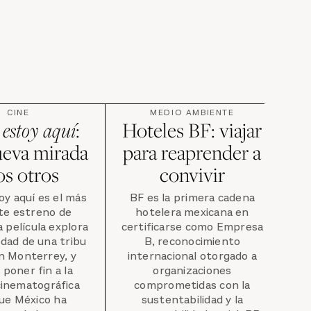
CINE
MEDIO AMBIENTE
 estoy aquí
:
Hoteles BF: viajar
ueva mirada
para reaprender a
os otros
convivir
oy aquí es el más
BF es la primera cadena
te estreno de
hotelera mexicana en
a película explora
certificarse como Empresa
dad de una tribu
B, reconocimiento
n Monterrey, y
internacional otorgado a
 poner fin a la
organizaciones
cinematográfica
comprometidas con la
ue México ha
sustentabilidad y la