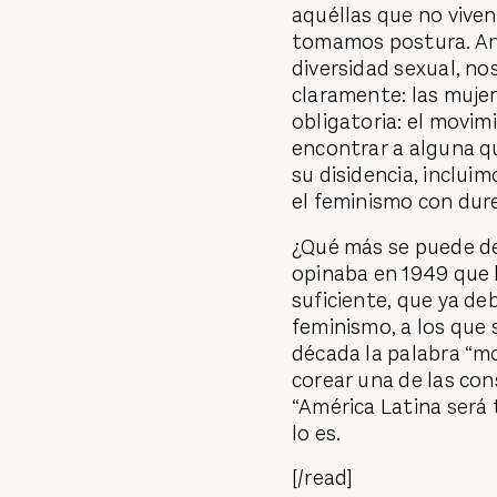
aquéllas que no viven
tomamos postura. Ant
diversidad sexual, no
claramente: las mujer
obligatoria: el movi
encontrar a alguna q
su disidencia, inclui
el feminismo con dur
¿Qué más se puede dec
opinaba en 1949 que 
suficiente, que ya de
feminismo, a los que
década la palabra “m
corear una de las con
“América Latina será
lo es.
[/read]