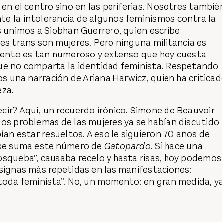
 en el centro sino en las periferias. Nosotres tambié
e la intolerancia de algunos feminismos contra la
s unimos a Siobhan Guerrero, quien escribe
es trans son mujeres. Pero ninguna militancia es
miento es tan numeroso y extenso que hoy cuesta
ue no comparta la identidad feminista. Respetando
mos una narración de Ariana Harwicz, quien ha critica
eza.
ir? Aquí, un recuerdo irónico.
Simone de Beauvoir
los problemas de las mujeres ya se habían discutido
bían estar resueltos. A eso le siguieron 70 años de
 se suma este número de
Gatopardo
. Si hace una
osqueba”, causaba recelo y hasta risas, hoy podemos
signas más repetidas en las manifestaciones:
 toda feminista”. No, un momento: en gran medida, y