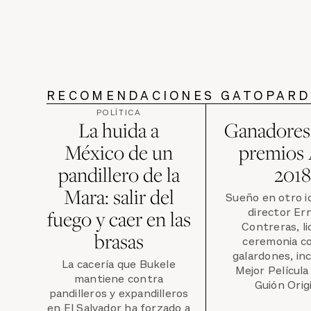
RECOMENDACIONES GATOPAR
POLÍTICA
La huida a
Ganadores 
México de un
premios 
pandillero de la
2018
Mara: salir del
Sueño en otro i
director Er
fuego y caer en las
Contreras, li
brasas
ceremonia co
galardones, in
La cacería que Bukele
Mejor Película
mantiene contra
Guión Origi
pandilleros y expandilleros
en El Salvador ha forzado a