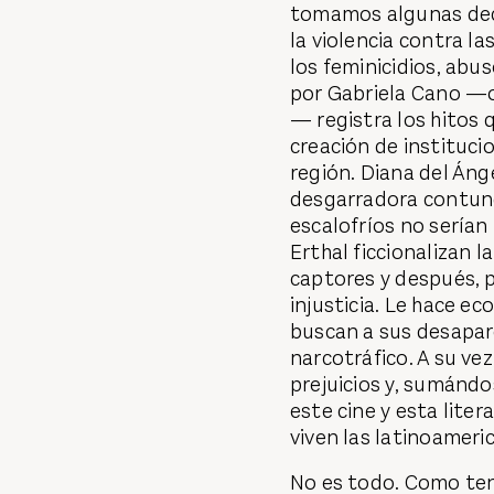
tomamos algunas deci
la violencia contra l
los feminicidios, abu
por Gabriela Cano —ot
— registra los hitos 
creación de institucio
región. Diana del Áng
desgarradora contunde
escalofríos no serían
Erthal ficcionalizan l
captores y después, 
injusticia. Le hace ec
buscan a sus desapare
narcotráfico. A su ve
prejuicios y, sumándo
este cine y esta liter
viven las latinoameri
No es todo. Como te