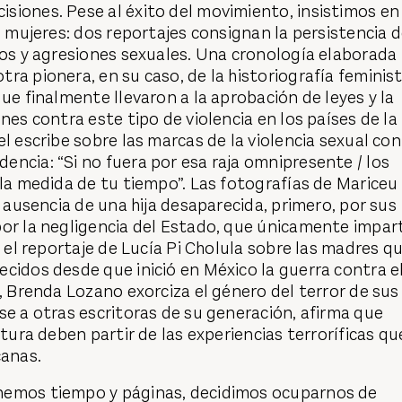
siones. Pese al éxito del movimiento, insistimos en
as mujeres: dos reportajes consignan la persistencia 
sos y agresiones sexuales. Una cronología elaborada
ra pionera, en su caso, de la historiografía feminis
que finalmente llevaron a la aprobación de leyes y la
nes contra este tipo de violencia en los países de la
el escribe sobre las marcas de la violencia sexual con
ncia: “Si no fuera por esa raja omnipresente / los
 la medida de tu tiempo”. Las fotografías de Mariceu
a ausencia de una hija desaparecida, primero, por sus
por la negligencia del Estado, que únicamente impar
o el reportaje de Lucía Pi Cholula sobre las madres q
cidos desde que inició en México la guerra contra e
z, Brenda Lozano exorciza el género del terror de sus
se a otras escritoras de su generación, afirma que
atura deben partir de las experiencias terroríficas qu
canas.
nemos tiempo y páginas, decidimos ocuparnos de