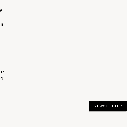
de
ta
te
ue
l
e
NEWSLETTER