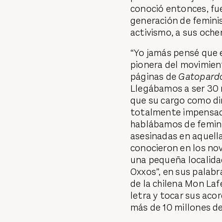
conoció entonces, fu
generación de femini
activismo, a sus och
“Yo jamás pensé que e
pionera del movimien
páginas de
Gatopard
Llegábamos a ser 30 
que su cargo como dir
totalmente impensado
hablábamos de feminici
asesinadas en aquella
conocieron en los no
una pequeña localida
Oxxos”, en sus palabr
de la chilena Mon Laf
letra y tocar sus aco
más de 10 millones de 