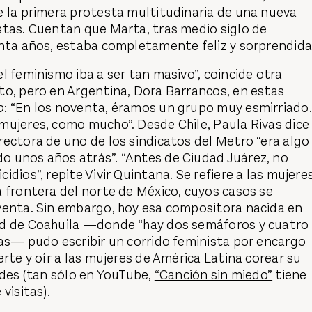
e la primera protesta multitudinaria de una nueva
stas. Cuentan que Marta, tras medio siglo de
enta años, estaba completamente feliz y sorprendida
l feminismo iba a ser tan masivo”, coincide otra
to, pero en Argentina, Dora Barrancos, en estas
o
: “En los noventa, éramos un grupo muy esmirriado.
mujeres, como mucho”. Desde Chile, Paula Rivas dice
ectora de uno de los sindicatos del Metro “era algo
 unos años atrás”. “Antes de Ciudad Juárez, no
dios”, repite Vivir Quintana. Se refiere a las mujere
 frontera del norte de México, cuyos casos se
venta. Sin embargo, hoy esa compositora nacida en
d de Coahuila —donde “hay dos semáforos y cuatro
as— pudo escribir un corrido feminista por encargo
erte y oír a las mujeres de América Latina corear su
rdes (tan sólo en YouTube,
“Canción sin miedo”
tiene
visitas).