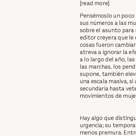
[read more]
Pensémoslo un poco m
sus números a las mu
sobre el asunto para 
editor creyera que le
cosas fueron cambian
atreva a ignorar la e
a lo largo del año, la
las marchas, los pend
supone, también eleva
una escala masiva, si
secundaria hasta vet
movimientos de mujer
Hay algo que distingue
urgencia; su tempor
menos premura. Entre