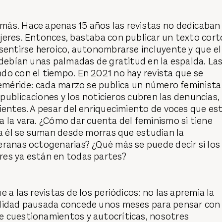
ás. Hace apenas 15 años las revistas no dedicaban
jeres. Entonces, bastaba con publicar un texto cort
sentirse heroico, autonombrarse incluyente y que el
 debían unas palmadas de gratitud en la espalda. La
do con el tiempo. En 2021 no hay revista que se
feméride: cada marzo se publica un número feminista 
s publicaciones y los noticieros cubren las denuncias,
ientes. A pesar del enriquecimiento de voces que es
 la vara. ¿Cómo dar cuenta del feminismo si tiene
 a él se suman desde morras que estudian la
eranas octogenarias? ¿Qué más se puede decir si los
es ya están en todas partes?
 a las revistas de los periódicos: no las apremia la
alidad pausada concede unos meses para pensar con
 cuestionamientos y autocríticas, nosotres