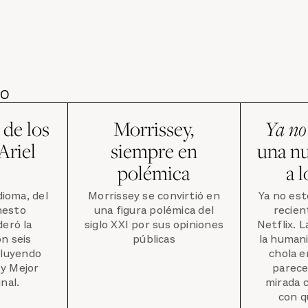
DO
de los
Morrissey,
Ya no
Ariel
siempre en
una n
polémica
a l
dioma, del
Morrissey se convirtió en
Ya no est
nesto
una figura polémica del
recien
deró la
siglo XXI por sus opiniones
Netflix. L
n seis
públicas
la humani
cluyendo
chola e
 y Mejor
parece
nal.
mirada 
con q