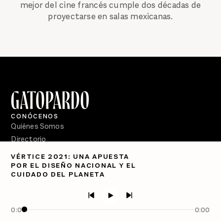
mejor del cine francés cumple dos décadas de
proyectarse en salas mexicanas.
CONÓCENOS
Quiénes Somos
Directorio
VÉRTICE 2021: UNA APUESTA
PÓDCASTS
POR EL DISEÑO NACIONAL Y EL
Semanario Gatopardo
CUIDADO DEL PLANETA
En Qué Momento
Crecer en Distopía
0:00
0:00
SÍGUENOS