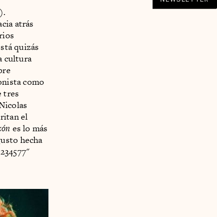
).
cia atrás
rios
está quizás
a cultura
pre
ionista como
 tres
Nicolas
ritan el
zón
es lo más
gusto hecha
_234577"