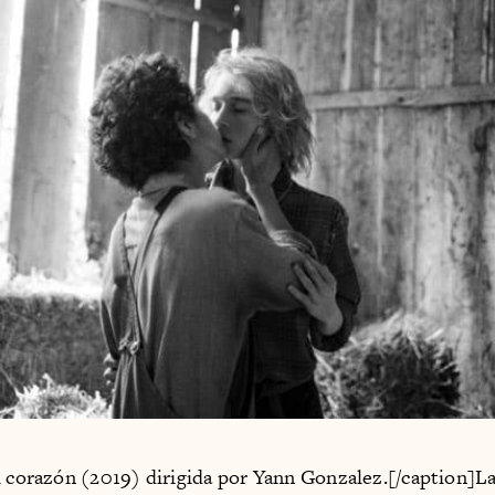
l corazón (2019) dirigida por Yann Gonzalez.[/caption]La