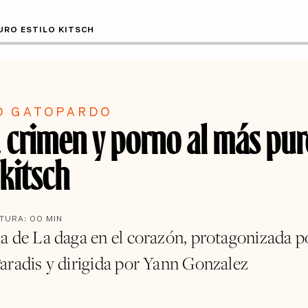
URO ESTILO KITSCH
O GATOPARDO
 crimen y porno al más pur
 kitsch
CTURA:
00
MIN
a de La daga en el corazón, protagonizada p
aradis y dirigida por Yann Gonzalez