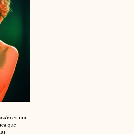
razón es una
ica que
las