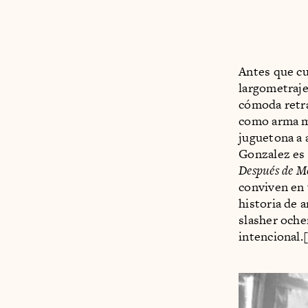
Antes que cu
largometraje
cómoda retr
como arma mo
juguetona a 
Gonzalez es 
Después de M
conviven en 
historia de 
slasher och
intencional.