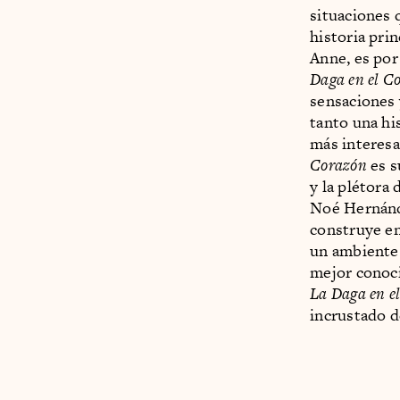
situaciones q
historia prin
Anne, es po
Daga en el C
sensaciones 
tanto una hi
más interesa
Corazón
es s
y la plétora
Noé Hernánde
construye en
un ambiente
mejor conoci
La Daga en e
incrustado d