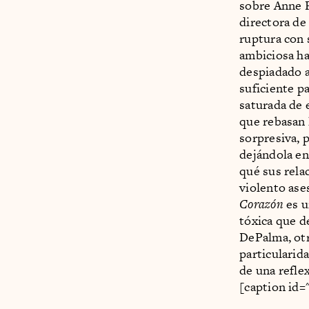
sobre Anne P
directora de
ruptura con 
ambiciosa ha
despiadado a
suficiente p
saturada de 
que rebasan 
sorpresiva, p
dejándola en
qué sus rela
violento ase
Corazón
es u
tóxica que d
DePalma, otr
particularid
de una refle
[caption id=