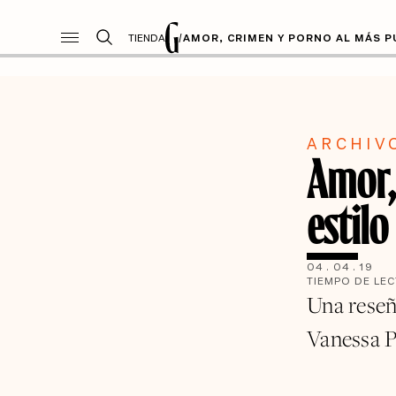
TIENDA
/
AMOR, CRIMEN Y PORNO AL MÁS P
ARCHIV
Amor,
estilo
04
.
04
.
19
TIEMPO DE LE
Una reseñ
Vanessa P