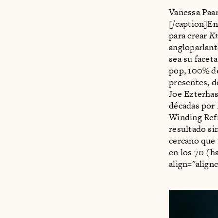
Vanessa Paa
[/caption]En
para crear
Kn
angloparlant
sea su facet
pop, 100% de
presentes, d
Joe Ezterhas
décadas por 
Winding Refn
resultado si
cercano que 
en los 70 (h
align="align