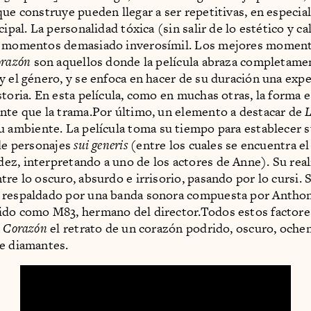
ue construye pueden llegar a ser repetitivas, en especial 
cipal. La personalidad tóxica (sin salir de lo estético y c
r momentos demasiado inverosímil. Los mejores momen
orazón
son aquellos donde la película abraza completamen
y el género, y se enfoca en hacer de su duración una expe
storia. En esta película, como en muchas otras, la forma
nte que la trama.Por último, un elemento a destacar de
L
u ambiente. La película toma su tiempo para establecer 
 de personajes
sui generis
(entre los cuales se encuentra e
z, interpretando a uno de los actores de Anne). Su real
tre lo oscuro, absurdo e irrisorio, pasando por lo cursi. 
 respaldado por una banda sonora compuesta por Antho
do como M83, hermano del director.Todos estos factore
l Corazón
el retrato de un corazón podrido, oscuro, oche
e diamantes.