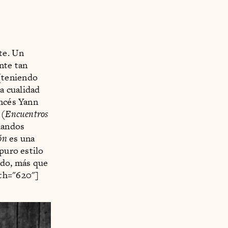
nte. Un
nte tan
(teniendo
a cualidad
ancés Yann
 (
Encuentros
blandos
ón
es una
puro estilo
ado, más que
dth="620"]