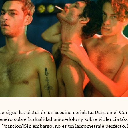
ue sigue las pistas de un asesino serial, La Daga en el Co
género sobre la dualidad amor-dolor y sobre violencia tóx
[/caption]Sin embargo, no es un largometraje perfecto, 