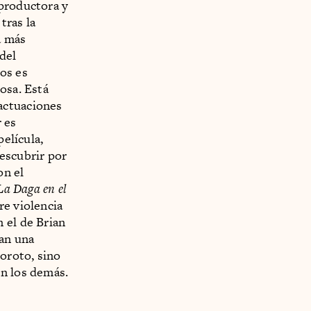
 productora y
tras la
a más
del
os es
osa. Está
actuaciones
 es
película,
escubrir por
on el
La Daga en el
re violencia
 el de Brian
ran una
boroto, sino
en los demás.