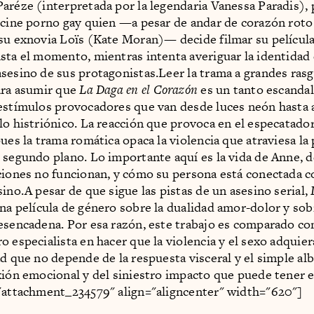
aréze (interpretada por la legendaria Vanessa Paradis),
 cine porno gay quien —a pesar de andar de corazón roto 
su exnovia Loïs (Kate Moran)— decide filmar su películ
sta el momento, mientras intenta averiguar la identidad 
sesino de sus protagonistas.Leer la trama a grandes rasg
ara asumir que
La Daga en el Corazón
es un tanto escandal
estímulos provocadores que van desde luces neón hasta 
lo histriónico. La reacción que provoca en el especatador
ues la trama romática opaca la violencia que atraviesa la 
 segundo plano. Lo importante aquí es la vida de Anne, d
ciones no funcionan, y cómo su persona está conectada c
sino.A pesar de que sigue las pistas de un asesino serial,
na película de género sobre la dualidad amor-dolor y sob
esencadena. Por esa razón, este trabajo es comparado con
o especialista en hacer que la violencia y el sexo adquie
ad que no depende de la respuesta visceral y el simple al
xión emocional y del siniestro impacto que puede tener 
"attachment_234579" align="aligncenter" width="620"]