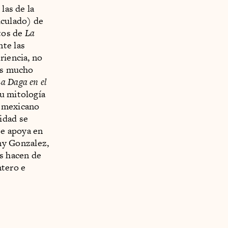
las de la
alculado) de
tos de
La
te las
riencia, no
 es mucho
a Daga en el
su mitología
l mexicano
idad se
Se apoya en
ny Gonzalez,
s hacen de
ntero e