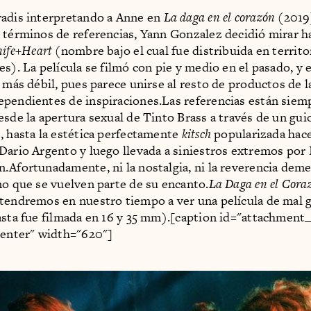
radis interpretando a Anne en
La daga en el corazón
(2019
 términos de referencias, Yann Gonzalez decidió mirar ha
ife+Heart
(nombre bajo el cual fue distribuida en territo
es). La película se filmó con pie y medio en el pasado, y 
a más débil, pues parece unirse al resto de productos de l
pendientes de inspiraciones.Las referencias están siem
esde la apertura sexual de Tinto Brass a través de un gu
, hasta la estética perfectamente
kitsch
popularizada hace
Dario Argento y luego llevada a siniestros extremos por 
.Afortunadamente, ni la nostalgia, ni la reverencia deme
no que se vuelven parte de su encanto.
La Daga en el Cora
tendremos en nuestro tiempo a ver una película de mal 
asta fue filmada en 16 y 35 mm).[caption id="attachment
center" width="620"]