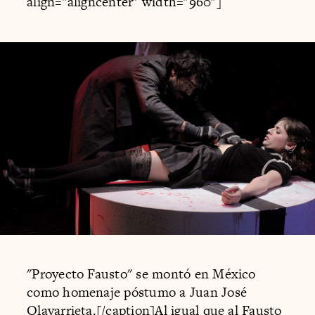
align="aligncenter" width="960"]
"Proyecto Fausto" se montó en México
como homenaje póstumo a Juan José
Olavarrieta.[/caption]Al igual que al Fausto