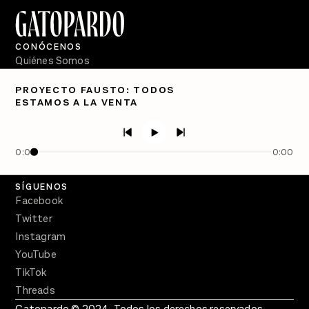
CONÓCENOS
Quiénes Somos
Directorio
PROYECTO FAUSTO: TODOS
ESTAMOS A LA VENTA
PÓDCASTS
Semanario Gatopardo
En Qué Momento
0:00
0:00
Crecer en Distopía
SÍGUENOS
Facebook
Twitter
Instagram
YouTube
TikTok
Threads