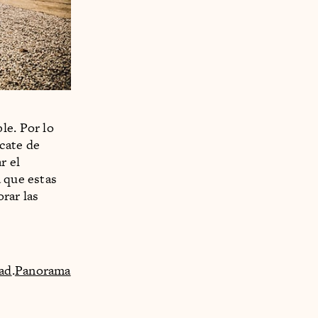
le. Por lo
cate de
r el
a que estas
rar las
dad
.
Panorama