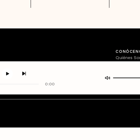
CONÓCEN
Quiénes S
Directorio
0:00