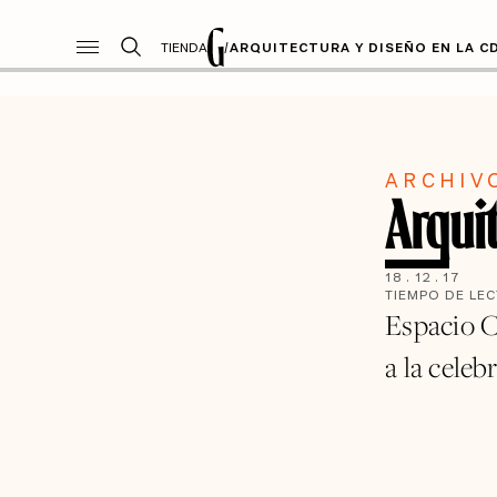
TIENDA
/
ARQUITECTURA Y DISEÑO EN LA C
ARCHIV
Arqui
18
.
12
.
17
TIEMPO DE LE
Espacio C
a la cele