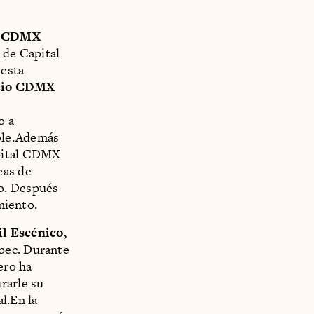
l CDMX
 de Capital
 esta
cio CDMX
e
o a
ble.Además
apital CDMX
eas de
ro. Después
miento.
il Escénico
,
pec. Durante
ero ha
rarle su
l.En la