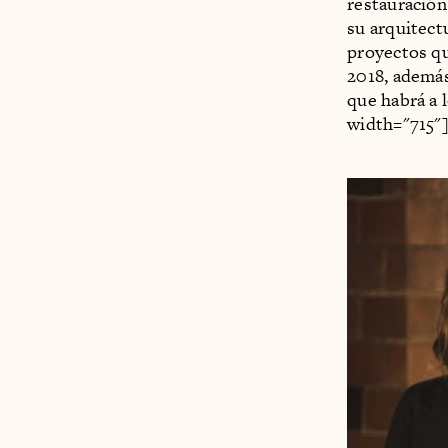
restauración
su arquitect
proyectos q
2018, además
que habrá a 
width="715"