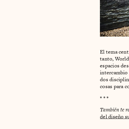
El tema cent
tanto, World
espacios des
intercambio 
dos discipli
cosas para c
* * *
También te r
del diseño su