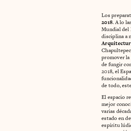
Los prepara
2018
. A lo l
Mundial del 
disciplina a
Arquitectur
Chapultepec.
promover la
de fungir co
2018, el Esp
funcionalida
de todo, este
El espacio re
mejor conoci
varias décad
estado en de
espíritu lúd