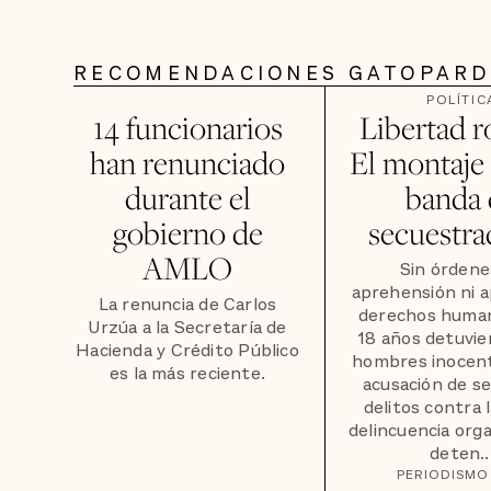
RECOMENDACIONES GATOPAR
POLÍTIC
14 funcionarios
Libertad r
han renunciado
El montaje
durante el
banda 
gobierno de
secuestra
AMLO
Sin órdene
aprehensión ni a
La renuncia de Carlos
derechos human
Urzúa a la Secretaría de
18 años detuvie
Hacienda y Crédito Público
hombres inocent
es la más reciente.
acusación de s
delitos contra l
delincuencia org
deten..
PERIODISMO