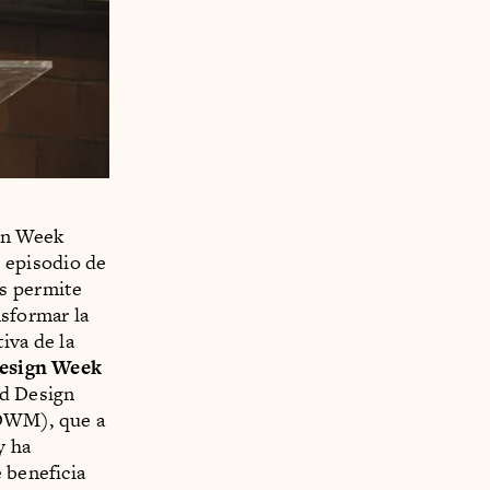
ign Week
 episodio de
os permite
nsformar la
iva de la
esign Week
ld Design
DWM), que a
y ha
 beneficia