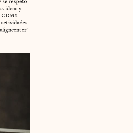
y se respetó
as ideas y
tal CDMX
 actividades
aligncenter"