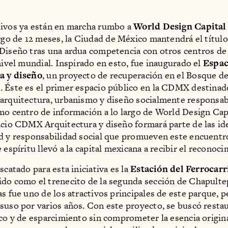
tivos ya están en marcha rumbo a
World Design Capita
argo de 12 meses, la Ciudad de México mantendrá el título
Diseño tras una ardua competencia con otros centros de
 nivel mundial. Inspirado en esto, fue inaugurado el
Espa
a y diseño
, un proyecto de recuperación en el Bosque d
 Éste es el primer espacio público en la CDMX destinad
 arquitectura, urbanismo y diseño socialmente responsa
mo centro de información a lo largo de World Design C
acio CDMX Arquitectura y diseño formará parte de las id
d y responsabilidad social que promueven este encuent
 espíritu llevó a la capital mexicana a recibir el reconoci
scatado para esta iniciativa es la
Estación del Ferrocarr
do como el trenecito de la segunda sección de Chapulte
as fue uno de los atractivos principales de este parque, p
suso por varios años. Con este proyecto, se buscó restau
ico y de esparcimiento sin comprometer la esencia origina