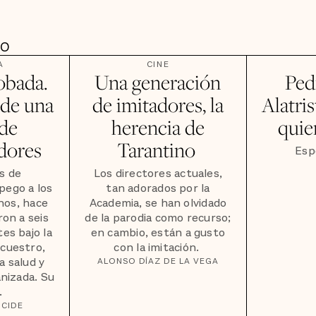
DO
A
CINE
obada.
Una generación
Ped
 de una
de imitadores, la
Alatris
de
herencia de
quier
dores
Tarantino
Esp
s de
Los directores actuales,
pego a los
tan adorados por la
os, hace
Academia, se han olvidado
ron a seis
de la parodia como recurso;
es bajo la
en cambio, están a gusto
ecuestro,
con la imitación. ‍
a salud y
ALONSO DÍAZ DE LA VEGA
anizada. Su
.
 CIDE