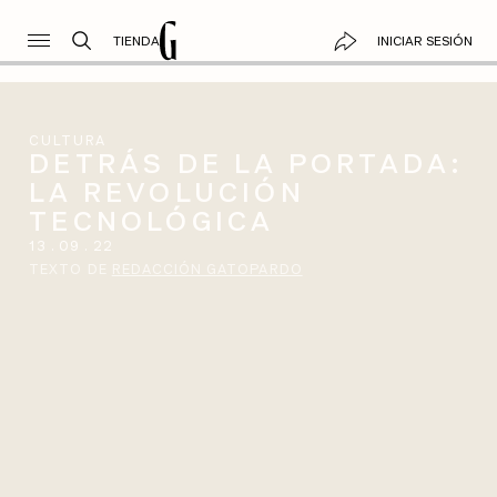
TIENDA
INICIAR SESIÓN
CULTURA
DETRÁS DE LA PORTADA:
LA REVOLUCIÓN
TECNOLÓGICA
13
.
09
.
22
TEXTO DE
REDACCIÓN GATOPARDO