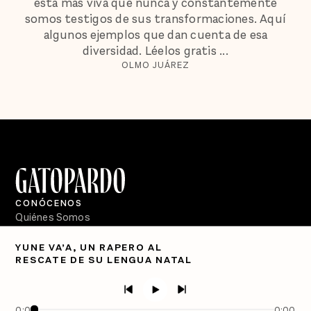
está más viva que nunca y constantemente
somos testigos de sus transformaciones. Aquí
algunos ejemplos que dan cuenta de esa
diversidad. Léelos gratis ...
OLMO JUÁREZ
CONÓCENOS
Quiénes Somos
Directorio
YUNE VA’A, UN RAPERO AL
RESCATE DE SU LENGUA NATAL
PÓDCASTS
Semanario Gatopardo
En Qué Momento
0:00
0:00