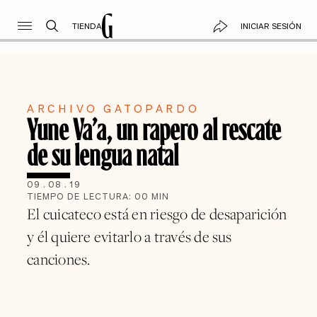
TIENDA
INICIAR SESIÓN
ARCHIVO GATOPARDO
Yune Va’a, un rapero al rescate
de su lengua natal
09
.
08
.
19
TIEMPO DE LECTURA:
00
MIN
El cuicateco está en riesgo de desaparición
y él quiere evitarlo a través de sus
canciones.