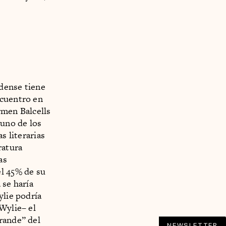
dense tiene
ncuentro en
rmen Balcells
 uno de los
s literarias
ratura
as
el 45% de su
 se haría
ylie podría
Wylie– el
rande” del
NEWSLETTER