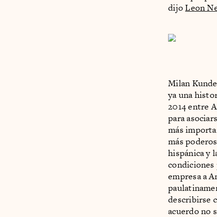
dijo
Leon Ne
Milan Kunder
ya una histo
2014 entre A
para asociar
más important
más poderosa
hispánica y l
condiciones 
empresa a An
paulatinamen
describirse 
acuerdo no s