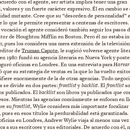
acuerdo con el agente, ser artista implica tener una gran
, valores y un fuerte carácter expresivo. Él en cambio se
idad mutante. Cree que su “desorden de personalidad” 
 lo que le permite representar a centenas de escritores.
 vocación el agente consideró también seguir los pasos d
itor de Houghton Mifflin en Boston. Pero él no estaba i
rs
, pues los considera una mera extensión de la televisión
editor de
Truman Capote
, le sugirió volverse agente lite
en 1980 fundó su agencia literaria en Nueva York y post
uguró oficinas en Londres. En una entrevista para
Harvar
ó que su estrategia de ventas es la que lo ha vuelto exito
difiere enormemente de la de otras agencias. Todo negoc
s se divide en dos partes:
frontlist
y
backlist
. El
frontlist
so
os publicados. El
backlist
son libros ya publicados que co
sos. Mientras las agencias comúnmente se enfocan en ll
bre su
frontlist
, Wylie considera más importante focalizar
, pues en esos títulos la perdurabilidad está garantizada
oficina en Londres, Andrew Wylie viaja al menos una vez
ca a sus escritores y sus editoriales. De acuerdo con él,