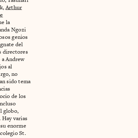
k,
Arthur
ve
ue la
anda Ngozi
osos genios
gnate del
s directores
ó a Andrew
os al
argo, no
han sido tema
ncias
gocio de los
incluso
l globo,
. Hay varias
n su enorme
colegio St.