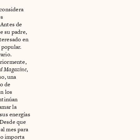
 considera
es
 Antes de
e su padre,
nteresado en
 popular.
rario.
eriormente,
d Magazine
,
so, una
io de
n los
ntinúan
amar la
 sus energías
. Desde que
 al mes para
 no importa