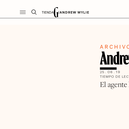
TIENDA
/
ANDREW WYLIE
ARCHIV
Andre
25
.
06
.
19
TIEMPO DE LE
El agente