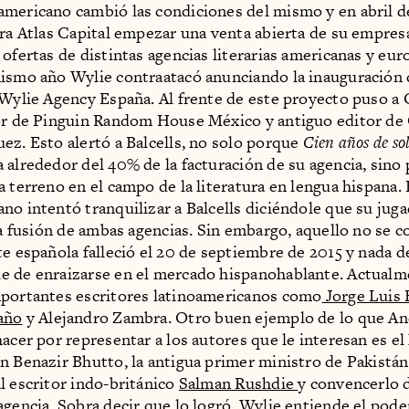
mericano cambió las condiciones del mismo y en abril de
ora Atlas Capital empezar una venta abierta de su empres
 ofertas de distintas agencias literarias americanas y eur
ismo año Wylie contraatacó anunciando la inauguración 
 Wylie Agency España. Al frente de este proyecto puso a 
or de Pinguin Random House México y antiguo editor de 
ez. Esto alertó a Balcells, no solo porque
Cien años de so
 alrededor del 40% de la facturación de su agencia, sino
a terreno en el campo de la literatura en lengua hispana. 
no intentó tranquilizar a Balcells diciéndole que su juga
 la fusión de ambas agencias. Sin embargo, aquello no se c
te española falleció el 20 de septiembre de 2015 y nada d
 de enraizarse en el mercado hispanohablante. Actualm
portantes escritores latinoamericanos como
Jorge Luis 
año
y Alejandro Zambra. Otro buen ejemplo de lo que A
hacer por representar a los autores que le interesan es e
n Benazir Bhutto, la antigua primer ministro de Pakistán
l escritor indo-británico
Salman Rushdie
y convencerlo 
agencia. Sobra decir que lo logró. Wylie entiende el poder