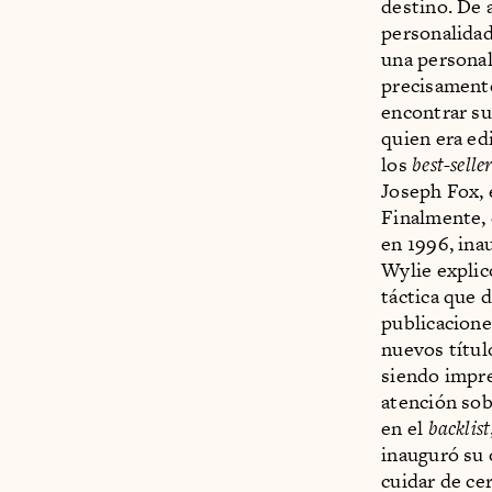
destino. De 
personalidad
una personal
precisamente
encontrar su
quien era ed
los
best-selle
Joseph Fox, 
Finalmente, 
en 1996, ina
Wylie explic
táctica que 
publicacione
nuevos títul
siendo impre
atención so
en el
backlist
inauguró su 
cuidar de cer