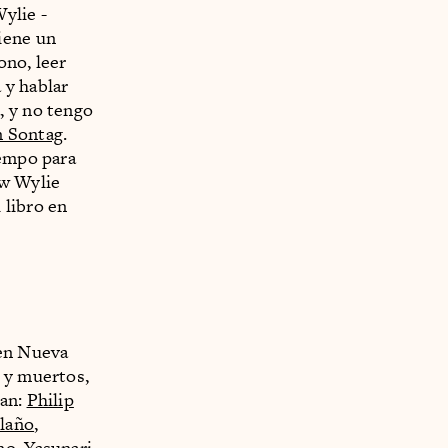
ylie -
 tiene un
ono, leer
 y hablar
, y no tengo
n Sontag
.
iempo para
w Wylie
 libro en
 en Nueva
s y muertos,
ran:
Philip
laño
,
ino, Yasunari