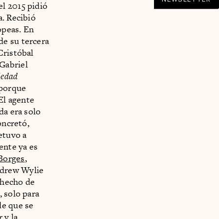
l 2015 pidió
a. Recibió
opeas. En
de su tercera
Cristóbal
Gabriel
ledad
 porque
El agente
da era solo
oncretó,
etuvo a
ente ya es
Borges
,
ndrew Wylie
l hecho de
, solo para
de que se
 y la