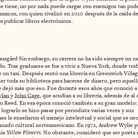
ue tiene, no por nada puede cargar con enemigos tan po
mazon, con quien rivalizó en 2010 después de la caída d
a publicar libros electrónicos.
usgård Sin embargo, su carrera no ha sido siempre un c
o. Tras graduarse se fue a vivir a Nueva York, donde tr
 un taxi. Después rentó una librería en Greenwich Villa
er toda su biblioteca para hacerse de dinero, pero aquell
 dejó más que eso. Fue durante esos años que conoció a
ylan
y
John Cage
, que acudían a su librería, además de al
u Reed. En esa época conoció también a su gran modelo
a lograrlo se hizo pasar por periodista varias veces y sus
es le enseñaron el manejo intelectual y social que se nec
undo cultural norteamericano. En 1972, Andrew Wylie p
sía
Yellow Flowers.
No obstante, consideró que ser poeta 