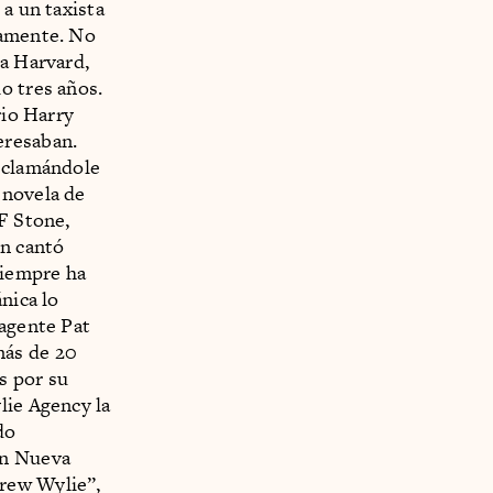
 a un taxista
namente. No
 a Harvard,
lo tres años.
rio Harry
eresaban.
declamándole
a novela de
.F Stone,
ón cantó
siempre ha
nica lo
 agente Pat
más de 20
s por su
lie Agency la
do
en Nueva
drew Wylie”,