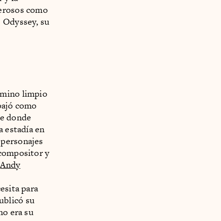
derosos como
e Odyssey, su
amino limpio
abajó como
ge donde
a estadía en
 personajes
 compositor y
:
Andy
esita para
ublicó su
no era su