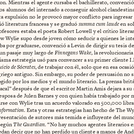
on. Mientras el agente cursaba el bachillerato, convenció
los alumnos del internado a conseguir alcohol clandesti
ta expulsión no le provocó mayor conflicto para ingresar
ó literatura francesa y se graduó
summa cum laude
en so
ofesores estaba el poeta Robert Lowell y el crítico litera
w Wylie supo desde joven cómo seducir a quienes le int
a por graduarse, convenció a Levin de dirigir su tesis 
un pasaje muy largo de
Finnegans Wake
, la revolucionari
isma estrategia usó para convencer a su primer cliente I
uicio de Sócrates
, de trabajar con él, solo que en esa ocasi
iego antiguo. Sin embargo, su poder de persuasión no 
ogido por los medios y el mundo literario. La prensa britá
acal” después de que el escritor Martin Amis dejara a su
posa de Julen Barnes y con quien había trabajado por 
rse con Wylie tras un acuerdo valorado en 500,000 libra
nformation
. Esta y otras estrategias han hecho de The Wy
resentación de autores más temida e influyente del mun
 según
The Guardian.
“No hay muchos agentes literarios 
dan decir que no han perdido un cliente a manos de An