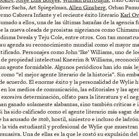
iver Sachs, Art Spiegelman,
Allen Ginsberg
, Orhan Pamu
lermo Cabrera Infante y el reciente éxito literario
Karl O
Sumado a ellos, una de las últimas hazañas de la agencia f
e la nueva oleada de prosistas nigerianos como Chimam
dinma Iweala y Teju Cole, entre otros. Con tan monstru
n su agenda su reconocimiento mundial como el mayor ma
ustificado. Personajes como John ‘Ike’ Williams, uno de lo
a de propiedad intelectual Kneerim & Williams, reconoci
n agente formidable. Algunos periódicos han ido más lej
l como “el mejor agente literario de la historia”. Sin emb
de acuerdo. El enorme éxito y la personalidad de Wylie 
 en los medios de comunicación, las editoriales y las age
u excesiva determinación, olfato para la literatura y el ne
 han ganado solamente alabanzas, sino también críticas e 
i ha sido calificado como el agente literario más sagaz de
e ha acusado de
snob
, hostil, siniestro e incluso de ladrón
 la vida estudiantil y profesional de Wylie que muestra
suasiva. Una de ellas es la que le costó su expulsión del 