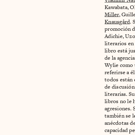
Kawabata, Ol
Miller
, Guil
Knausgård
. 
promoción d
Adichie, Uzo
literarios e
libro está j
de la agenci
Wylie como u
referirse a é
todos están 
de discusión
literarias. S
libros no le
agresiones. S
también se l
anécdotas de
capacidad per