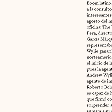
Boom latinoa
a la consult
interesantes
agosto del m
oficina: The
Pera, direct
García Márqu
representaba
Wylie ganarí
norteamerica
el inicio de
pues la agen
Andrew Wylie
agente de im
Roberto Bol
es capaz de 
que firmó co
sorprender a
sumara a su 