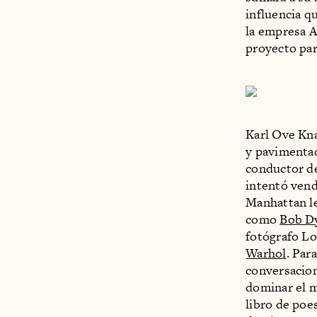
influencia q
la empresa A
proyecto par
Karl Ove Kna
y pavimentad
conductor de
intentó vend
Manhattan le
como
Bob D
fotógrafo Lo
Warhol
. Par
conversacion
dominar el m
libro de poe