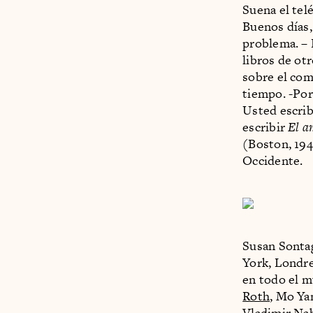
Suena el tel
Buenos días
problema. – 
libros de otr
sobre el com
tiempo. -Por
Usted escrib
escribir
El a
(Boston, 194
Occidente.
Susan Sontag
York, Londre
en todo el m
Roth
, Mo Ya
Vladimir Na