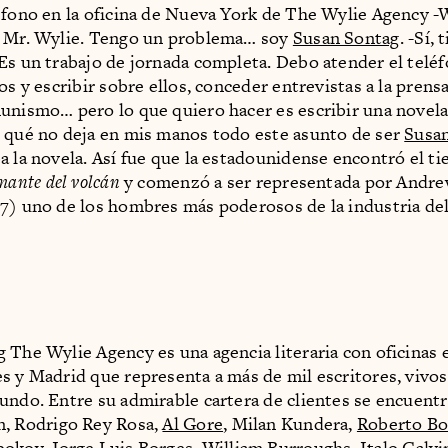
éfono en la oficina de Nueva York de The Wylie Agency -W
, Mr. Wylie. Tengo un problema… soy
Susan Sontag
. -Sí,
Es un trabajo de jornada completa. Debo atender el teléf
os y escribir sobre ellos, conceder entrevistas a la prensa
unismo… pero lo que quiero hacer es escribir una novela
 qué no deja en mis manos todo este asunto de ser
Susa
a la novela. Así fue que la estadounidense encontró el t
mante del volcán
y comenzó a ser representada por Andre
7) uno de los hombres más poderosos de la industria del
 The Wylie Agency es una agencia literaria con oficinas
s y Madrid que representa a más de mil escritores, vivo
undo. Entre su admirable cartera de clientes se encuent
n, Rodrigo Rey Rosa,
Al Gore
, Milan Kundera,
Roberto Bo
bokov
,
Jorge Luis Borges
,
William Burroughs
, Italo Calv