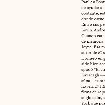
Paul en Bost
de ayudar a 
obstante, es
donde estudi
Entre sus pr
Levin. Andre
Cuando estab
de memoria 
Joyce. Esa m
autor de
El j
Homero en gr
sido bien ac
apodó “El ch
Kavanagh —es
años— para i
novela
The I
firma de rep
anglosajón,
York que pue