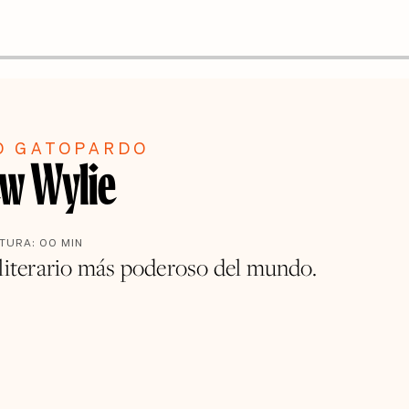
O GATOPARDO
w Wylie
CTURA:
00
MIN
 literario más poderoso del mundo.